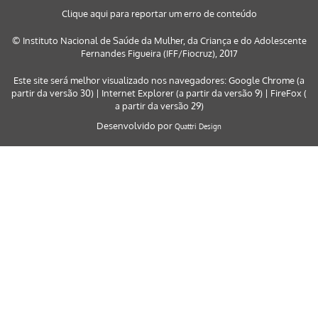
Clique aqui para reportar um erro de conteúdo
© Instituto Nacional de Saúde da Mulher, da Criança e do Adolescente
Fernandes Figueira (IFF/Fiocruz), 2017
Este site será melhor visualizado nos navegadores: Google Chrome (a
partir da versão 30) | Internet Explorer (a partir da versão 9) | FireFox (
a partir da versão 29)
Desenvolvido por
Quattri Design