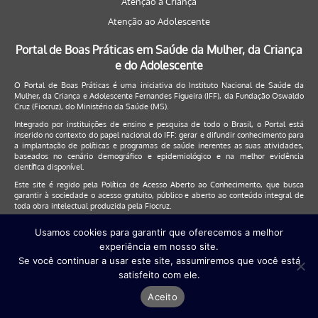
Atenção à Criança
Atenção ao Adolescente
Portal de Boas Práticas em Saúde da Mulher, da Criança
e do Adolescente
O Portal de Boas Práticas é uma iniciativa do Instituto Nacional de Saúde da
Mulher, da Criança e Adolescente Fernandes Figueira (IFF), da Fundação Oswaldo
Cruz (Fiocruz), do Ministério da Saúde (MS).
Integrado por instituições de ensino e pesquisa de todo o Brasil, o Portal está
inserido no contexto do papel nacional do IFF: gerar e difundir conhecimento para
a implantação de políticas e programas de saúde inerentes as suas atividades,
baseados no cenário demográfico e epidemiológico e na melhor evidência
científica disponível.
Este site é regido pela
Política de Acesso Aberto ao Conhecimento
, que busca
garantir à sociedade o acesso gratuito, público e aberto ao conteúdo integral de
toda obra intelectual produzida pela Fiocruz.
Usamos cookies para garantir que oferecemos a melhor
Clique aqui para reportar um erro de conteúdo
experiência em nosso site.
Se você continuar a usar este site, assumiremos que você está
© Instituto Nacional de Saúde da Mulher, da Criança e do Adolescente
satisfeito com ele.
Fernandes Figueira (IFF/Fiocruz), 2017
Aceito
Este site será melhor visualizado nos navegadores: Google Chrome (a