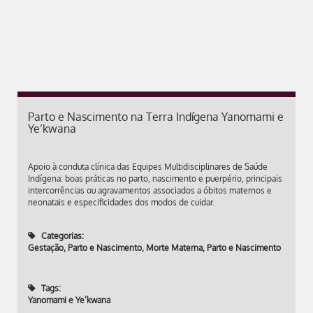
Parto e Nascimento na Terra Indígena Yanomami e
Ye’kwana
Apoio à conduta clínica das Equipes Multidisciplinares de Saúde
Indígena: boas práticas no parto, nascimento e puerpério, principais
intercorrências ou agravamentos associados a óbitos maternos e
neonatais e especificidades dos modos de cuidar.
Categorias:
Gestação, Parto e Nascimento
,
Morte Materna
,
Parto e Nascimento
Tags:
Yanomami e Ye’kwana