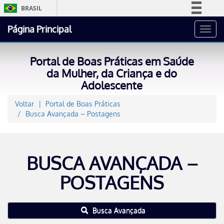
BRASIL
Simplifique!
Página Principal
Toggl
Comunica BR
navig
Participe
Portal de Boas Práticas em Saúde
Acesso à informação
da Mulher, da Criança e do
Adolescente
Legislação
Canais
Voltar
Portal de Boas Práticas
Busca Avançada – Postagens
BUSCA AVANÇADA –
POSTAGENS
Busca Avançada