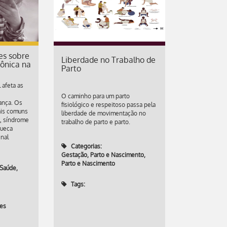
es sobre
Liberdade no Trabalho de
ônica na
Parto
 afeta as
O caminho para um parto
ança. Os
fisiológico e respeitoso passa pela
ais comuns
liberdade de movimentação no
l, síndrome
trabalho de parto e parto.
queca
nal
Categorias:
Gestação, Parto e Nascimento
,
Parto e Nascimento
 Saúde
,
Tags:
ões