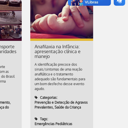
nsporte
Anafilaxia na Infância:
aridades
apresentação clínica e
manejo
A identificação precoce dos
orte
sinais/sintomas de uma reação
com as
anafilática e o tratamento
 do Brasil
adequado são fundamentais para
orma
um bom desfecho desse evento
agudo.
Categorias:
imento
,
Prevenção e Detecção de Agravos
nça do
Prevalentes
,
Saúde da Criança
Tags:
Emergências Pediátricas