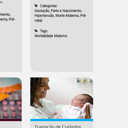
o.
Categorias:
Gestação, Parto e Nascimento
,
imento
,
Hipertensão
,
Morte Materna
,
Pré-
terna
,
Pré-
natal
Tags:
Mortalidade Materna
Transição de Cuidados