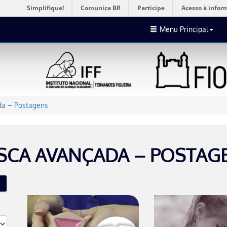
Simplifique!
Comunica BR
Participe
Acesso à infor
Menu Principal
a – Postagens
SCA AVANÇADA – POSTAG