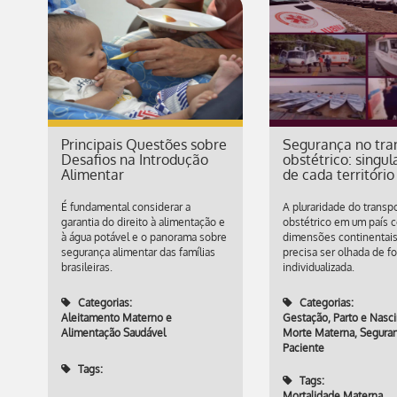
Principais Questões sobre
Segurança no tra
Desafios na Introdução
obstétrico: singul
Alimentar
de cada território
É fundamental considerar a
A pluraridade do transp
garantia do direito à alimentação e
obstétrico em um país 
à água potável e o panorama sobre
dimensões continentais
segurança alimentar das famílias
precisa ser olhada de f
brasileiras.
individualizada.
Categorias:
Categorias:
Aleitamento Materno e
Gestação, Parto e Nasc
Alimentação Saudável
Morte Materna
,
Segura
Paciente
Tags:
Tags:
Mortalidade Materna