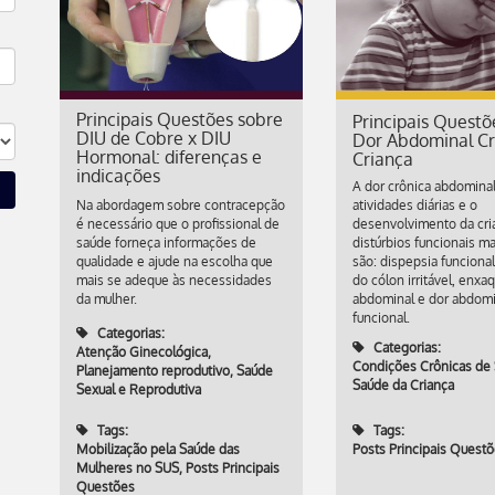
Principais Questões sobre
Principais Questõ
DIU de Cobre x DIU
Dor Abdominal Cr
Hormonal: diferenças e
Criança
indicações
A dor crônica abdominal
Na abordagem sobre contracepção
atividades diárias e o
é necessário que o profissional de
desenvolvimento da cri
saúde forneça informações de
distúrbios funcionais m
qualidade e ajude na escolha que
são: dispepsia funciona
mais se adeque às necessidades
do cólon irritável, enxa
da mulher.
abdominal e dor abdomi
funcional.
Categorias:
Categorias:
Atenção Ginecológica
,
Condições Crônicas de
Planejamento reprodutivo
,
Saúde
Saúde da Criança
Sexual e Reprodutiva
Tags:
Tags:
Mobilização pela Saúde das
Posts Principais Quest
Mulheres no SUS
,
Posts Principais
Questões