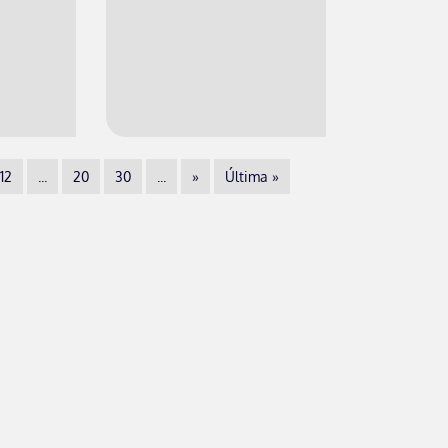
12
...
20
30
...
»
Última »