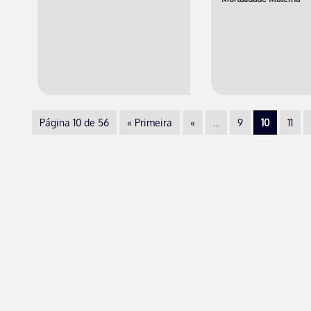
Página 10 de 56
« Primeira
«
...
9
10
11