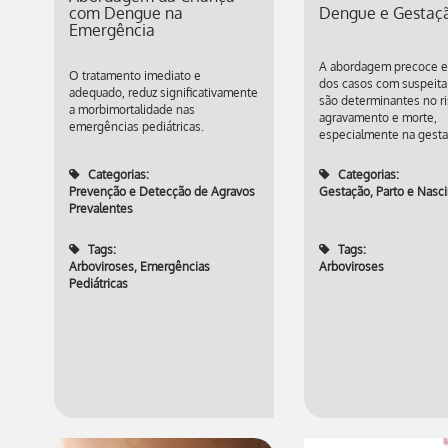
com Dengue na
Dengue e Gestaç
Emergência
A abordagem precoce e
O tratamento imediato e
dos casos com suspeit
adequado, reduz significativamente
são determinantes no r
a morbimortalidade nas
agravamento e morte,
emergências pediátricas.
especialmente na gesta
Categorias:
Categorias:
Prevenção e Detecção de Agravos
Gestação, Parto e Nasc
Prevalentes
Tags:
Tags:
Arboviroses
,
Emergências
Arboviroses
Pediátricas