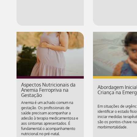
Aspectos Nutricionais da
Abordagem Inicia
Anemia Ferropriva na
Criança na Emerg
Gestação
Anemia é um achado comum na
Em situações de urgênci
gestação. Os profissionais de
identificar o estado fisi
saúde precisam acompanhar a
iniciar medidas terapêuti
adesão à terapia medicamentosa e
são os pontos-chave na
aos sintomas apresentados. É
morbimortalidade.
fundamental o acompanhamento
nutricional no pré-natal.