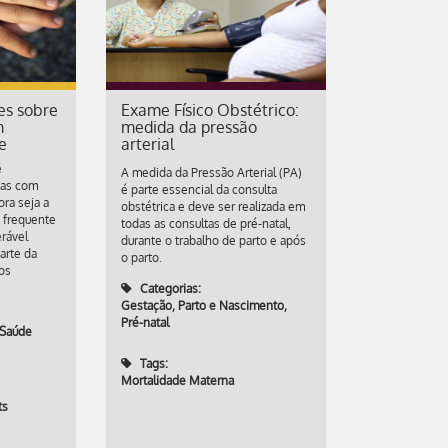
es sobre
Exame Físico Obstétrico:
m
medida da pressão
e
arterial
e
A medida da Pressão Arterial (PA)
oas com
é parte essencial da consulta
ra seja a
obstétrica e deve ser realizada em
 frequente
todas as consultas de pré-natal,
erável
durante o trabalho de parto e após
arte da
o parto.
os
Categorias:
Gestação, Parto e Nascimento
,
Pré-natal
 Saúde
Tags:
Mortalidade Materna
ts