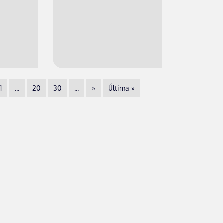
1
...
20
30
...
»
Última »