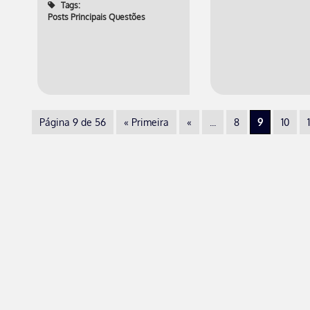
Tags:
Posts Principais Questões
Página 9 de 56
« Primeira
«
...
8
9
10
1