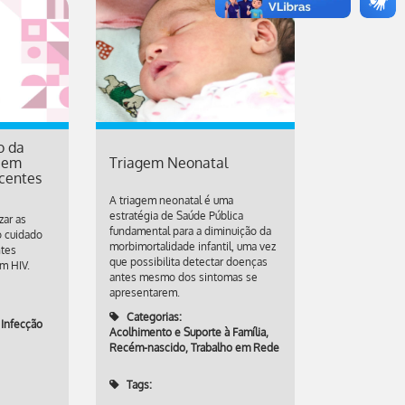
o da
V em
Triagem Neonatal
scentes
A triagem neonatal é uma
estratégia de Saúde Pública
zar as
fundamental para a diminuição da
 cuidado
morbimortalidade infantil, uma vez
ntes
que possibilita detectar doenças
m HIV.
antes mesmo dos sintomas se
apresentarem.
Categorias:
 Infecção
Acolhimento e Suporte à Família
,
Recém-nascido
,
Trabalho em Rede
Tags: