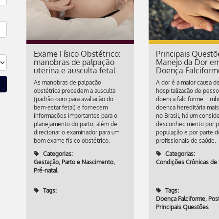
Exame Físico Obstétrico:
Principais Questõ
manobras de palpação
Manejo da Dor e
uterina e ausculta fetal
Doença Falciform
As manobras de palpação
A dor é a maior causa d
obstétrica precedem a ausculta
hospitalização de pess
(padrão ouro para avaliação do
doença falciforme. Embo
bem-estar fetal) e fornecem
doença hereditária mais
informações importantes para o
no Brasil, há um consid
planejamento do parto, além de
desconhecimento por p
direcionar o examinador para um
população e por parte d
bom exame físico obstétrico.
profissionais de saúde.
Categorias:
Categorias:
Gestação, Parto e Nascimento
,
Condições Crônicas de
Pré-natal
Tags:
Tags:
Doença Falciforme
,
Pos
Principais Questões