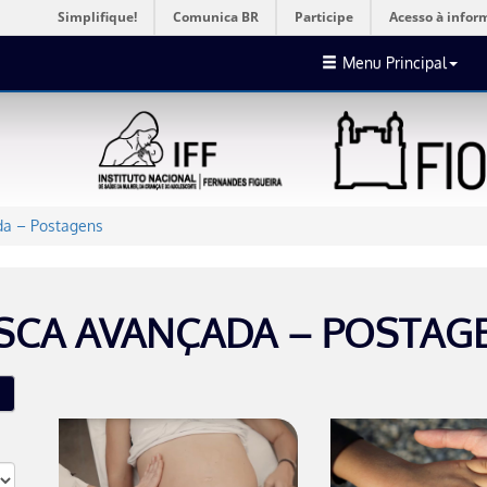
Simplifique!
Comunica BR
Participe
Acesso à infor
Menu Principal
a – Postagens
SCA AVANÇADA – POSTAG