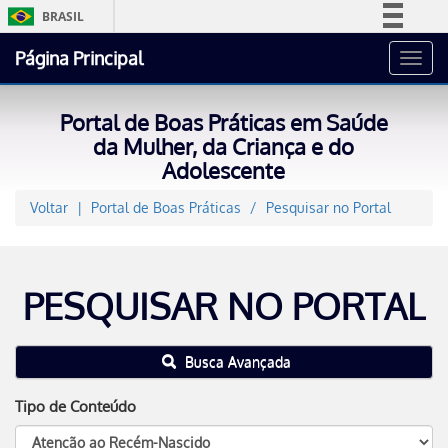
BRASIL
Simplifique!
Página Principal
Toggl
Comunica BR
navig
Participe
Portal de Boas Práticas em Saúde
Acesso à informação
da Mulher, da Criança e do
Adolescente
Legislação
Canais
Voltar
Portal de Boas Práticas
Pesquisar no Portal
PESQUISAR NO PORTAL
Busca Avançada
Tipo de Conteúdo