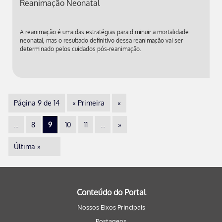
Reanimação Neonatal
A reanimação é uma das estratégias para diminuir a mortalidade
neonatal, mas o resultado definitivo dessa reanimação vai ser
determinado pelos cuidados pós-reanimação.
Página 9 de 14
« Primeira
«
...
8
9
10
11
...
»
Última »
Conteúdo do Portal
Nossos Eixos Principais
Postagens