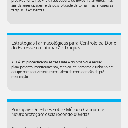
provavelmente não virá da descoberta de novos tratamentos, mas
sim da aprendizagem e da possibilidade de tornar mais eficazes as
terapias já existentes.
Estratégias Farmacológicas para Controle da Dor e
do Estresse na Intubação Traqueal
A IT é um procedimento estressante e doloroso que requer
planejamento, monitoramento, técnica, treinamento e trabalho em
equipe para reduzir seus riscos, além da consideração da pré-
medicação.
Principais Questões sobre Método Canguru e
Neuroproteção: esclarecendo dúvidas