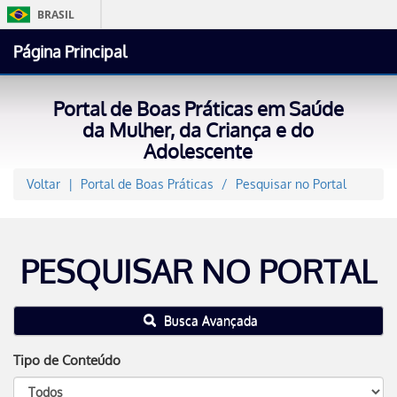
BRASIL
Simplif
Página Principal
Comunic
Partic
Portal de Boas Práticas em Saúde
Acesso à in
da Mulher, da Criança e do
Adolescente
Legisl
Cana
Voltar
Portal de Boas Práticas
Pesquisar no Portal
PESQUISAR NO PORTAL
Busca Avançada
Tipo de Conteúdo