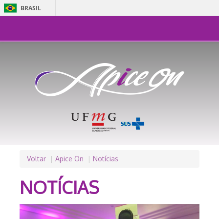
BRASIL
Simplifique!
Comunica BR
Participe
Acesso à inform
Legislação
Canais
Voltar
Apice On
Notícias
NOTÍCIAS