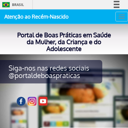
BRASIL
Simplifique!
Atenção ao Recém-Nascido
Tog
Comunica BR
nav
Participe
Portal de Boas Práticas em Saúde
Acesso à informação
da Mulher, da Criança e do
Adolescente
Legislação
Canais
e-book 10 Passos para o
Cuidado Neonatal