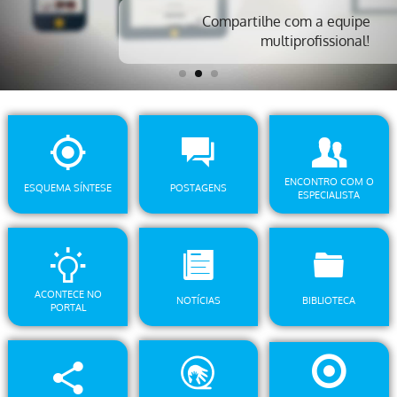
Confira e-book navegável em
detalhes
ENCONTRO COM O
ESQUEMA SÍNTESE
POSTAGENS
ESPECIALISTA
ACONTECE NO
NOTÍCIAS
BIBLIOTECA
PORTAL