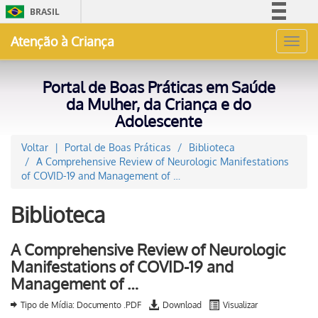
BRASIL
Simplifique!
Atenção à Criança
Toggl
Comunica BR
navig
Participe
Portal de Boas Práticas em Saúde
Acesso à informação
da Mulher, da Criança e do
Adolescente
Legislação
Canais
Voltar
Portal de Boas Práticas
Biblioteca
A Comprehensive Review of Neurologic Manifestations
of COVID-19 and Management of …
Biblioteca
A Comprehensive Review of Neurologic
Manifestations of COVID-19 and
Management of …
Tipo de Mídia: Documento .PDF
Download
Visualizar