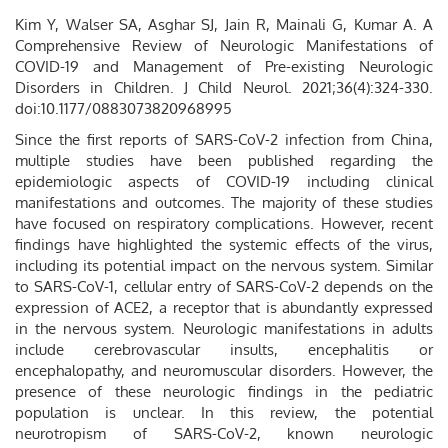
Kim Y, Walser SA, Asghar SJ, Jain R, Mainali G, Kumar A. A
Comprehensive Review of Neurologic Manifestations of
COVID-19 and Management of Pre-existing Neurologic
Disorders in Children. J Child Neurol. 2021;36(4):324-330.
doi:10.1177/0883073820968995
Since the first reports of SARS-CoV-2 infection from China,
multiple studies have been published regarding the
epidemiologic aspects of COVID-19 including clinical
manifestations and outcomes. The majority of these studies
have focused on respiratory complications. However, recent
findings have highlighted the systemic effects of the virus,
including its potential impact on the nervous system. Similar
to SARS-CoV-1, cellular entry of SARS-CoV-2 depends on the
expression of ACE2, a receptor that is abundantly expressed
in the nervous system. Neurologic manifestations in adults
include cerebrovascular insults, encephalitis or
encephalopathy, and neuromuscular disorders. However, the
presence of these neurologic findings in the pediatric
population is unclear. In this review, the potential
neurotropism of SARS-CoV-2, known neurologic