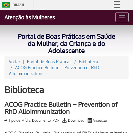
BRASIL
Simplifique!
Atenção às Mulheres
Toggl
Comunica BR
navig
Participe
Portal de Boas Práticas em Saúde
Acesso à informação
da Mulher, da Criança e do
Adolescente
Legislação
Canais
Voltar
Portal de Boas Práticas
Biblioteca
ACOG Practice Bulletin – Prevention of RhD
Alloimmunization
Biblioteca
ACOG Practice Bulletin – Prevention of
RhD Alloimmunization
Tipo de Mídia: Documento .PDF
Download
Visualizar