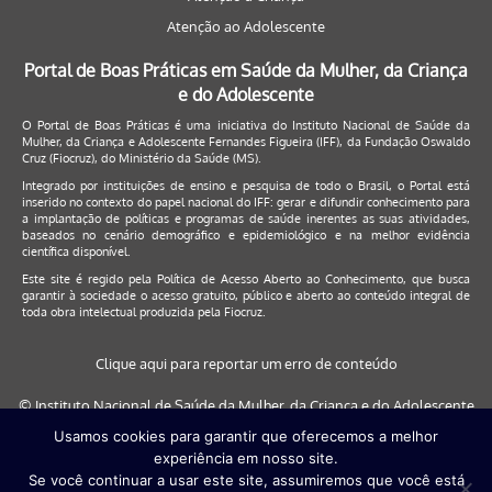
Atenção ao Adolescente
Portal de Boas Práticas em Saúde da Mulher, da Criança
e do Adolescente
O Portal de Boas Práticas é uma iniciativa do Instituto Nacional de Saúde da
Mulher, da Criança e Adolescente Fernandes Figueira (IFF), da Fundação Oswaldo
Cruz (Fiocruz), do Ministério da Saúde (MS).
Integrado por instituições de ensino e pesquisa de todo o Brasil, o Portal está
inserido no contexto do papel nacional do IFF: gerar e difundir conhecimento para
a implantação de políticas e programas de saúde inerentes as suas atividades,
baseados no cenário demográfico e epidemiológico e na melhor evidência
científica disponível.
Este site é regido pela
Política de Acesso Aberto ao Conhecimento
, que busca
garantir à sociedade o acesso gratuito, público e aberto ao conteúdo integral de
toda obra intelectual produzida pela Fiocruz.
Clique aqui para reportar um erro de conteúdo
© Instituto Nacional de Saúde da Mulher, da Criança e do Adolescente
Fernandes Figueira (IFF/Fiocruz), 2017
Usamos cookies para garantir que oferecemos a melhor
experiência em nosso site.
Este site será melhor visualizado nos navegadores: Google Chrome (a
Se você continuar a usar este site, assumiremos que você está
partir da versão 30) | Internet Explorer (a partir da versão 9) | FireFox (