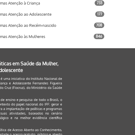
mas Atenção à Criança
733
mas Atenção ao Adolescente
177
mas Atenção ao Recém-nascido
708
mas Atenção às Mulheres
846
áticas em Saúde da Mulher,
Adolescente
 é uma iniciativa do Instituto Nacional de
ança e Adolescente Fernandes Figueira
o Cruz (Fiocruz), do Ministério da Saúde
s de ensino e pesquisa de todo o Brasil, o
ontexto do papel nacional do IFF: gerar e
a a implantação de políticas e programas
suas atividades, baseados no cenário
ógico e na melhor evidência científica
lítica de Acesso Aberto ao Conhecimento
,
edade o acesso gratuito, público e aberto