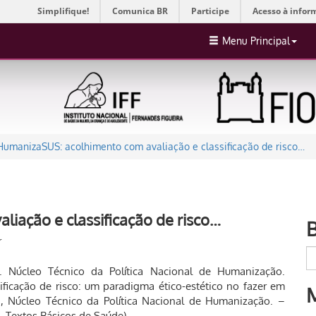
Simplifique!
Comunica BR
Participe
Acesso à infor
Menu Principal
HumanizaSUS: acolhimento com avaliação e classificação de risco…
iação e classificação de risco…
r
va. Núcleo Técnico da Política Nacional de Humanização.
ficação de risco: um paradigma ético-estético no fazer em
va, Núcleo Técnico da Política Nacional de Humanização. –
B. Textos Básicos de Saúde)