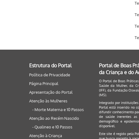
Te
Te
Te
Te
Estrutura do Portal
Portal de Boas Pr
da Criança e do 
Política de Privacidade
O Portal de Boas Práticas
Página Principal
Saúde da Mulher, da Cri
(IFF), da Fundação Oswald
Apresentação do Portal
(MS).
Atenção às Mulheres
Integrado por instituiçõe
Portal está inserido no c
- Morte Materna e 10 Passos
difundir conhecimento par
de saúde inerentes as 
Atenção ao Recém Nascido
demográfico e epidemiol
disponível.
- Qualineo e 10 Passos
Este site é regido pela
Po
Atenção à Criança
que busca garantir à soci