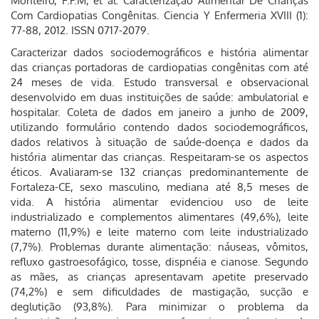
Monteiro, F.P.M, et al. Caracterização Alimentar De Crianças
Com Cardiopatias Congênitas. Ciencia Y Enfermeria XVIII (1):
77-88, 2012. ISSN 0717-2079.
Caracterizar dados sociodemográficos e história alimentar
das crianças portadoras de cardiopatias congênitas com até
24 meses de vida. Estudo transversal e observacional
desenvolvido em duas instituições de saúde: ambulatorial e
hospitalar. Coleta de dados em janeiro a junho de 2009,
utilizando formulário contendo dados sociodemográficos,
dados relativos à situação de saúde-doença e dados da
história alimentar das crianças. Respeitaram-se os aspectos
éticos. Avaliaram-se 132 crianças predominantemente de
Fortaleza-CE, sexo masculino, mediana até 8,5 meses de
vida. A história alimentar evidenciou uso de leite
industrializado e complementos alimentares (49,6%), leite
materno (11,9%) e leite materno com leite industrializado
(7,7%). Problemas durante alimentação: náuseas, vômitos,
refluxo gastroesofágico, tosse, dispnéia e cianose. Segundo
as mães, as crianças apresentavam apetite preservado
(74,2%) e sem dificuldades de mastigação, sucção e
deglutição (93,8%). Para minimizar o problema da