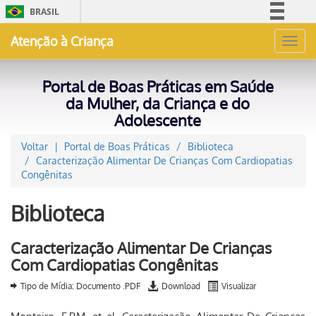
BRASIL
Simplifique!
Atenção à Criança
Toggl
Comunica BR
navig
Participe
Portal de Boas Práticas em Saúde
Acesso à informação
da Mulher, da Criança e do
Adolescente
Legislação
Canais
Voltar
Portal de Boas Práticas
Biblioteca
Caracterização Alimentar De Crianças Com Cardiopatias
Congênitas
Biblioteca
Caracterização Alimentar De Crianças
Com Cardiopatias Congênitas
Tipo de Mídia: Documento .PDF
Download
Visualizar