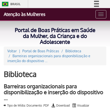
BRASIL
Simplifique!
Atenção às Mulheres
Toggl
Comunica BR
navig
Participe
Portal de Boas Práticas em Saúde
Acesso à informação
da Mulher, da Criança e do
Adolescente
Legislação
Canais
Voltar
Portal de Boas Práticas
Biblioteca
Barreiras organizacionais para disponibilização e
inserção do dispositivo …
Biblioteca
Barreiras organizacionais para
disponibilização e inserção do dispositivo
…
Tipo de Mídia: Documento .PDF
Download
Visualizar