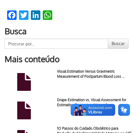
Facebook
Twitter
LinkedIn
WhatsApp
Busca
Buscar
Mais conteúdo
Visual Estimation Versus Gravimetric
Measurement of Postpartum Blood Loss …
Drape Estimation vs. Visual Assessment for
Estimating Postpartum Hemorrhage.
1O Passos do Cuidado Obstétrico para