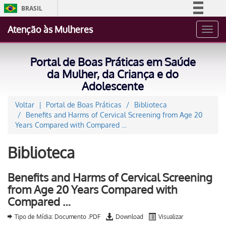
BRASIL
Simplifique!
Atenção às Mulheres
Toggl
Comunica BR
navig
Participe
Portal de Boas Práticas em Saúde
Acesso à informação
da Mulher, da Criança e do
Adolescente
Legislação
Canais
Voltar
Portal de Boas Práticas
Biblioteca
Benefits and Harms of Cervical Screening from Age 20
Years Compared with Compared …
Biblioteca
Benefits and Harms of Cervical Screening
from Age 20 Years Compared with
Compared …
Tipo de Mídia: Documento .PDF
Download
Visualizar