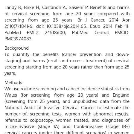
Landy R, Birke H, Castanon A, Sasieni P. Benefits and harms
of cervical screening from age 20 years compared with
screening from age 25 years. Br J Cancer. 2014 Apr
2;110(7):1841-6. doi: 10.1038/bjc.2014.65. Epub 2014 Feb 11.
PubMed PMID: 24518600; PubMed Central PMCID:
PMC3974083.
Background
To quantify the benefits (cancer prevention and down-
staging) and harms (recall and excess treatment) of cervical
screening starting from age 20 years rather than from age 25
years.
Methods
We use routine screening and cancer incidence statistics from
Wales (for screening from age 20 years) and England
(screening from 25 years), and unpublished data from the
National Audit of Invasive Cervical Cancer to estimate the
number of: screening tests, women with abnormal results,
referrals to colposcopy, women treated, and diagnoses of
micro-invasive (stage 1A) and frank-invasive (stage IB+)
cervical cancers (under three different scenarios) in women