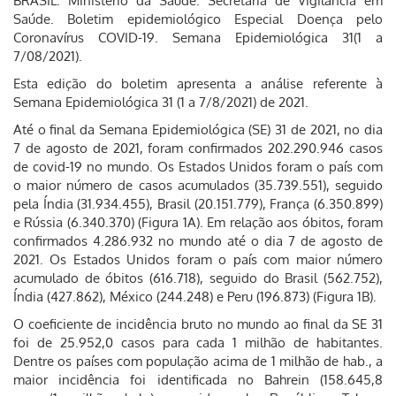
BRASIL. Ministério da Saúde. Secretaria de Vigilância em
Saúde. Boletim epidemiológico Especial Doença pelo
Coronavírus COVID-19. Semana Epidemiológica 31(1 a
7/08/2021).
Esta edição do boletim apresenta a análise referente à
Semana Epidemiológica 31 (1 a 7/8/2021) de 2021.
Até o final da Semana Epidemiológica (SE) 31 de 2021, no dia
7 de agosto de 2021, foram confirmados 202.290.946 casos
de covid-19 no mundo. Os Estados Unidos foram o país com
o maior número de casos acumulados (35.739.551), seguido
pela Índia (31.934.455), Brasil (20.151.779), França (6.350.899)
e Rússia (6.340.370) (Figura 1A). Em relação aos óbitos, foram
confirmados 4.286.932 no mundo até o dia 7 de agosto de
2021. Os Estados Unidos foram o país com maior número
acumulado de óbitos (616.718), seguido do Brasil (562.752),
Índia (427.862), México (244.248) e Peru (196.873) (Figura 1B).
O coeficiente de incidência bruto no mundo ao final da SE 31
foi de 25.952,0 casos para cada 1 milhão de habitantes.
Dentre os países com população acima de 1 milhão de hab., a
maior incidência foi identificada no Bahrein (158.645,8