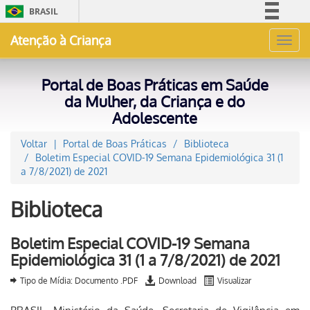
BRASIL
Simplifique!
Atenção à Criança
Toggl
Comunica BR
navig
Participe
Portal de Boas Práticas em Saúde
Acesso à informação
da Mulher, da Criança e do
Adolescente
Legislação
Canais
Voltar
Portal de Boas Práticas
Biblioteca
Boletim Especial COVID-19 Semana Epidemiológica 31 (1
a 7/8/2021) de 2021
Biblioteca
Boletim Especial COVID-19 Semana
Epidemiológica 31 (1 a 7/8/2021) de 2021
Tipo de Mídia: Documento .PDF
Download
Visualizar