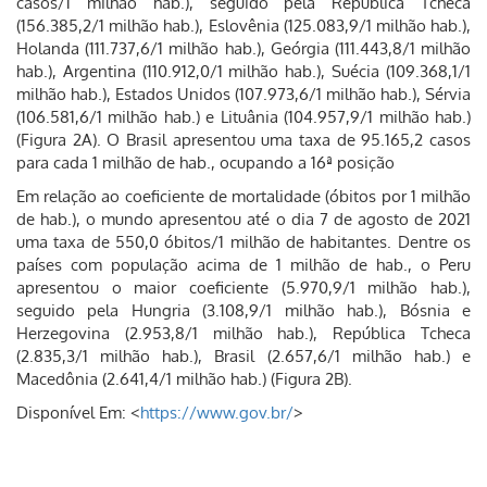
casos/1 milhão hab.), seguido pela República Tcheca
(156.385,2/1 milhão hab.), Eslovênia (125.083,9/1 milhão hab.),
Holanda (111.737,6/1 milhão hab.), Geórgia (111.443,8/1 milhão
hab.), Argentina (110.912,0/1 milhão hab.), Suécia (109.368,1/1
milhão hab.), Estados Unidos (107.973,6/1 milhão hab.), Sérvia
(106.581,6/1 milhão hab.) e Lituânia (104.957,9/1 milhão hab.)
(Figura 2A). O Brasil apresentou uma taxa de 95.165,2 casos
para cada 1 milhão de hab., ocupando a 16ª posição
Em relação ao coeficiente de mortalidade (óbitos por 1 milhão
de hab.), o mundo apresentou até o dia 7 de agosto de 2021
uma taxa de 550,0 óbitos/1 milhão de habitantes. Dentre os
países com população acima de 1 milhão de hab., o Peru
apresentou o maior coeficiente (5.970,9/1 milhão hab.),
seguido pela Hungria (3.108,9/1 milhão hab.), Bósnia e
Herzegovina (2.953,8/1 milhão hab.), República Tcheca
(2.835,3/1 milhão hab.), Brasil (2.657,6/1 milhão hab.) e
Macedônia (2.641,4/1 milhão hab.) (Figura 2B).
Disponível Em: <
https://www.gov.br/
>