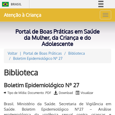
BRASIL
Simplifique!
Atenção à Criança
Toggl
Comunica BR
navig
Participe
Portal de Boas Práticas em Saúde
Acesso à informação
da Mulher, da Criança e do
Adolescente
Legislação
Canais
Voltar
Portal de Boas Práticas
Biblioteca
Boletim Epidemiológico Nº 27
Biblioteca
Boletim Epidemiológico Nº 27
Tipo de Mídia: Documento .PDF
Download
Visualizar
Brasil. Ministério da Saúde. Secretaria de Vigilância em
Saúde. Boletim Epidemiológico Nº27 – Análise
epidemiológica da violência sexual contra crianças e