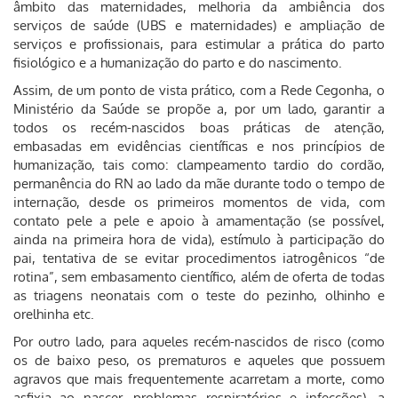
âmbito das maternidades, melhoria da ambiência dos
serviços de saúde (UBS e maternidades) e ampliação de
serviços e profissionais, para estimular a prática do parto
fisiológico e a humanização do parto e do nascimento.
Assim, de um ponto de vista prático, com a Rede Cegonha, o
Ministério da Saúde se propõe a, por um lado, garantir a
todos os recém-nascidos boas práticas de atenção,
embasadas em evidências científicas e nos princípios de
humanização, tais como: clampeamento tardio do cordão,
permanência do RN ao lado da mãe durante todo o tempo de
internação, desde os primeiros momentos de vida, com
contato pele a pele e apoio à amamentação (se possível,
ainda na primeira hora de vida), estímulo à participação do
pai, tentativa de se evitar procedimentos iatrogênicos “de
rotina”, sem embasamento científico, além de oferta de todas
as triagens neonatais com o teste do pezinho, olhinho e
orelhinha etc.
Por outro lado, para aqueles recém-nascidos de risco (como
os de baixo peso, os prematuros e aqueles que possuem
agravos que mais frequentemente acarretam a morte, como
asfixia ao nascer, problemas respiratórios e infecções), a