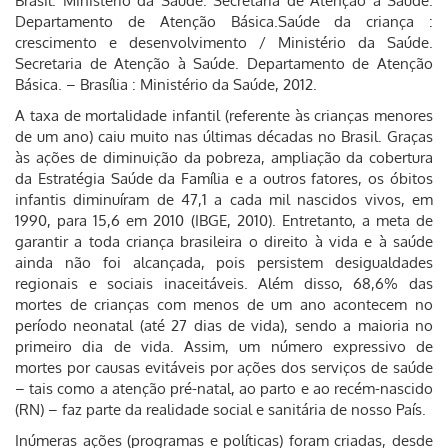
Brasil. Ministério da Saúde. Secretaria de Atenção à Saúde.
Departamento de Atenção Básica.Saúde da criança :
crescimento e desenvolvimento / Ministério da Saúde.
Secretaria de Atenção à Saúde. Departamento de Atenção
Básica. – Brasília : Ministério da Saúde, 2012.
A taxa de mortalidade infantil (referente às crianças menores
de um ano) caiu muito nas últimas décadas no Brasil. Graças
às ações de diminuição da pobreza, ampliação da cobertura
da Estratégia Saúde da Família e a outros fatores, os óbitos
infantis diminuíram de 47,1 a cada mil nascidos vivos, em
1990, para 15,6 em 2010 (IBGE, 2010). Entretanto, a meta de
garantir a toda criança brasileira o direito à vida e à saúde
ainda não foi alcançada, pois persistem desigualdades
regionais e sociais inaceitáveis. Além disso, 68,6% das
mortes de crianças com menos de um ano acontecem no
período neonatal (até 27 dias de vida), sendo a maioria no
primeiro dia de vida. Assim, um número expressivo de
mortes por causas evitáveis por ações dos serviços de saúde
– tais como a atenção pré-natal, ao parto e ao recém-nascido
(RN) – faz parte da realidade social e sanitária de nosso País.
Inúmeras ações (programas e políticas) foram criadas, desde