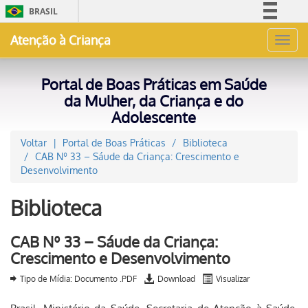
BRASIL
Simplifique!
Atenção à Criança
Toggl
Comunica BR
navig
Participe
Portal de Boas Práticas em Saúde
Acesso à informação
da Mulher, da Criança e do
Adolescente
Legislação
Canais
Voltar
Portal de Boas Práticas
Biblioteca
CAB Nº 33 – Sáude da Criança: Crescimento e
Desenvolvimento
Biblioteca
CAB Nº 33 – Sáude da Criança:
Crescimento e Desenvolvimento
Tipo de Mídia: Documento .PDF
Download
Visualizar