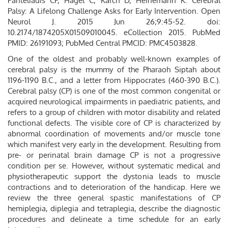
Panteliadis CP, Hagel C, Karch D, Heinemann K. Cerebral
Palsy: A Lifelong Challenge Asks for Early Intervention. Open
Neurol J. 2015 Jun 26;9:45-52. doi:
10.2174/1874205X01509010045. eCollection 2015. PubMed
PMID: 26191093; PubMed Central PMCID: PMC4503828.
One of the oldest and probably well-known examples of
cerebral palsy is the mummy of the Pharaoh Siptah about
1196-1190 B.C., and a letter from Hippocrates (460-390 B.C.).
Cerebral palsy (CP) is one of the most common congenital or
acquired neurological impairments in paediatric patients, and
refers to a group of children with motor disability and related
functional defects. The visible core of CP is characterized by
abnormal coordination of movements and/or muscle tone
which manifest very early in the development. Resulting from
pre- or perinatal brain damage CP is not a progressive
condition per se. However, without systematic medical and
physiotherapeutic support the dystonia leads to muscle
contractions and to deterioration of the handicap. Here we
review the three general spastic manifestations of CP
hemiplegia, diplegia and tetraplegia, describe the diagnostic
procedures and delineate a time schedule for an early