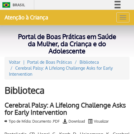
BRASIL
Simplifique!
Atenção à Criança
Toggl
Comunica BR
navig
Participe
Portal de Boas Práticas em Saúde
Acesso à informação
da Mulher, da Criança e do
Adolescente
Legislação
Canais
Voltar
Portal de Boas Práticas
Biblioteca
Cerebral Palsy: A Lifelong Challenge Asks for Early
Intervention
Biblioteca
Cerebral Palsy: A Lifelong Challenge Asks
for Early Intervention
Tipo de Mídia: Documento .PDF
Download
Visualizar