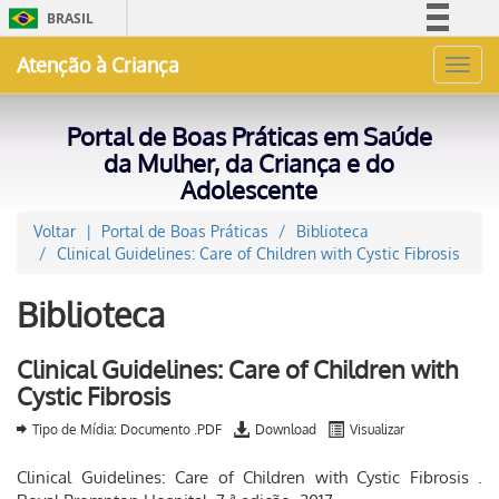
BRASIL
Simplifique!
Atenção à Criança
Toggl
Comunica BR
navig
Participe
Portal de Boas Práticas em Saúde
Acesso à informação
da Mulher, da Criança e do
Adolescente
Legislação
Canais
Voltar
Portal de Boas Práticas
Biblioteca
Clinical Guidelines: Care of Children with Cystic Fibrosis
Biblioteca
Clinical Guidelines: Care of Children with
Cystic Fibrosis
Tipo de Mídia: Documento .PDF
Download
Visualizar
Clinical Guidelines: Care of Children with Cystic Fibrosis .