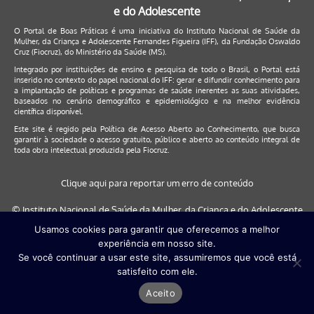
e do Adolescente
O Portal de Boas Práticas é uma iniciativa do Instituto Nacional de Saúde da
Mulher, da Criança e Adolescente Fernandes Figueira (IFF), da Fundação Oswaldo
Cruz (Fiocruz), do Ministério da Saúde (MS).
Integrado por instituições de ensino e pesquisa de todo o Brasil, o Portal está
inserido no contexto do papel nacional do IFF: gerar e difundir conhecimento para
a implantação de políticas e programas de saúde inerentes as suas atividades,
baseados no cenário demográfico e epidemiológico e na melhor evidência
científica disponível.
Este site é regido pela
Política de Acesso Aberto ao Conhecimento
, que busca
garantir à sociedade o acesso gratuito, público e aberto ao conteúdo integral de
toda obra intelectual produzida pela Fiocruz.
Clique aqui para reportar um erro de conteúdo
© Instituto Nacional de Saúde da Mulher, da Criança e do Adolescente
Fernandes Figueira (IFF/Fiocruz), 2017
Usamos cookies para garantir que oferecemos a melhor
experiência em nosso site.
Este site será melhor visualizado nos navegadores: Google Chrome (a
Se você continuar a usar este site, assumiremos que você está
partir da versão 30) | Internet Explorer (a partir da versão 9) | FireFox (
satisfeito com ele.
a partir da versão 29)
Aceito
Desenvolvido por
Quattri Design