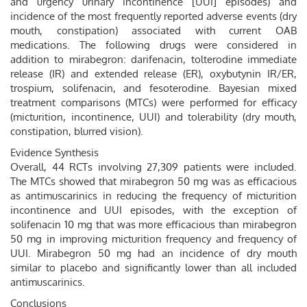
and urgency urinary incontinence [UUI] episodes) and
incidence of the most frequently reported adverse events (dry
mouth, constipation) associated with current OAB
medications. The following drugs were considered in
addition to mirabegron: darifenacin, tolterodine immediate
release (IR) and extended release (ER), oxybutynin IR/ER,
trospium, solifenacin, and fesoterodine. Bayesian mixed
treatment comparisons (MTCs) were performed for efficacy
(micturition, incontinence, UUI) and tolerability (dry mouth,
constipation, blurred vision).
Evidence Synthesis
Overall, 44 RCTs involving 27,309 patients were included.
The MTCs showed that mirabegron 50 mg was as efficacious
as antimuscarinics in reducing the frequency of micturition
incontinence and UUI episodes, with the exception of
solifenacin 10 mg that was more efficacious than mirabegron
50 mg in improving micturition frequency and frequency of
UUI. Mirabegron 50 mg had an incidence of dry mouth
similar to placebo and significantly lower than all included
antimuscarinics.
Conclusions