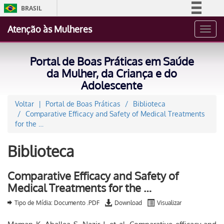
BRASIL
Simplifique!
Atenção às Mulheres
Toggl
Comunica BR
navig
Participe
Portal de Boas Práticas em Saúde
Acesso à informação
da Mulher, da Criança e do
Adolescente
Legislação
Canais
Voltar
Portal de Boas Práticas
Biblioteca
Comparative Efficacy and Safety of Medical Treatments
for the …
Biblioteca
Comparative Efficacy and Safety of
Medical Treatments for the …
Tipo de Mídia: Documento .PDF
Download
Visualizar