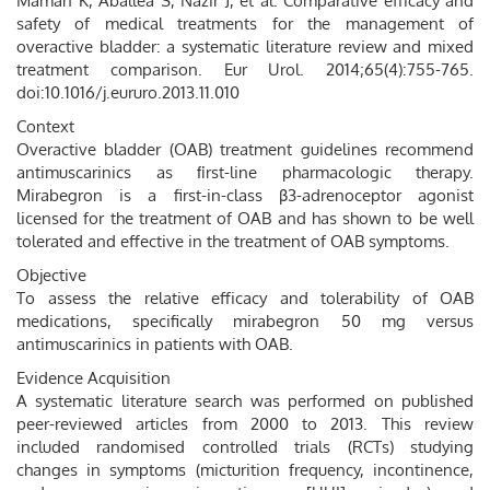
Maman K, Aballea S, Nazir J, et al. Comparative efficacy and
safety of medical treatments for the management of
overactive bladder: a systematic literature review and mixed
treatment comparison. Eur Urol. 2014;65(4):755-765.
doi:10.1016/j.eururo.2013.11.010
Context
Overactive bladder (OAB) treatment guidelines recommend
antimuscarinics as ﬁrst-line pharmacologic therapy.
Mirabegron is a first-in-class β3-adrenoceptor agonist
licensed for the treatment of OAB and has shown to be well
tolerated and effective in the treatment of OAB symptoms.
Objective
To assess the relative efficacy and tolerability of OAB
medications, specifically mirabegron 50 mg versus
antimuscarinics in patients with OAB.
Evidence Acquisition
A systematic literature search was performed on published
peer-reviewed articles from 2000 to 2013. This review
included randomised controlled trials (RCTs) studying
changes in symptoms (micturition frequency, incontinence,