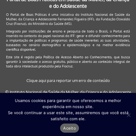
e do Adolescente
O Portal de Boas Práticas é uma iniciativa do Instituto Nacional de Saúde da
Mulher, da Criança e Adolescente Fernandes Figueira (IFF), da Fundação Oswaldo
Cruz (Fiocruz), do Ministério da Saúde (MS).
Integrado por instituições de ensino e pesquisa de todo o Brasil, o Portal está
inserido no contexto do papel nacional do IFF: gerar e difundir conhecimento para
a implantação de políticas e programas de saúde inerentes as suas atividades,
baseados no cenário demográfico e epidemiológico e na melhor evidência
científica disponível.
Este site é regido pela
Política de Acesso Aberto ao Conhecimento
, que busca
garantir à sociedade o acesso gratuito, público e aberto ao conteúdo integral de
toda obra intelectual produzida pela Fiocruz.
Clique aqui para reportar um erro de conteúdo
© Instituto Nacional de Saúde da Mulher, da Criança e do Adolescente
Fernandes Figueira (IFF/Fiocruz), 2017
Usamos cookies para garantir que oferecemos a melhor
experiência em nosso site.
Este site será melhor visualizado nos navegadores: Google Chrome (a
Se você continuar a usar este site, assumiremos que você está
partir da versão 30) | Internet Explorer (a partir da versão 9) | FireFox (
satisfeito com ele.
a partir da versão 29)
Aceito
Desenvolvido por
Quattri Design