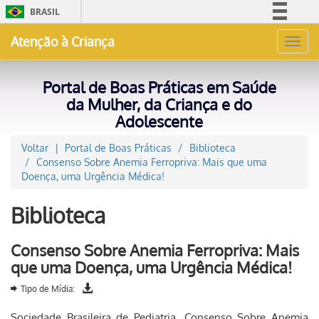
BRASIL
Simplifique!
Atenção à Criança
Toggl
Comunica BR
navig
Participe
Portal de Boas Práticas em Saúde
Acesso à informação
da Mulher, da Criança e do
Adolescente
Legislação
Canais
Voltar
Portal de Boas Práticas
Biblioteca
Consenso Sobre Anemia Ferropriva: Mais que uma
Doença, uma Urgência Médica!
Biblioteca
Consenso Sobre Anemia Ferropriva: Mais
que uma Doença, uma Urgência Médica!
Tipo de Mídia:
Sociedade Brasileira de Pediatria. Consenso Sobre Anemia