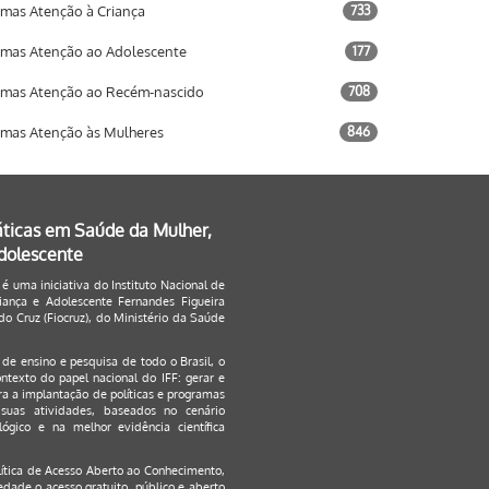
mas Atenção à Criança
733
mas Atenção ao Adolescente
177
mas Atenção ao Recém-nascido
708
mas Atenção às Mulheres
846
áticas em Saúde da Mulher,
Adolescente
 é uma iniciativa do Instituto Nacional de
ança e Adolescente Fernandes Figueira
o Cruz (Fiocruz), do Ministério da Saúde
s de ensino e pesquisa de todo o Brasil, o
ontexto do papel nacional do IFF: gerar e
a a implantação de políticas e programas
suas atividades, baseados no cenário
ógico e na melhor evidência científica
lítica de Acesso Aberto ao Conhecimento
,
edade o acesso gratuito, público e aberto