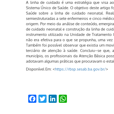
A linha de cuidado é uma estratégia que visa ao
Sistema Único de Saúde. O objetivo deste artigo fo
Saúde sobre a linha de cuidado neonatal. Realiz
semiestruturadas a sete enfermeiros e cinco médi
origem. Por meio da análise de conteúdo, emergira
de cuidado neonatal e construção da linha de cui
instrumento utilizado na Unidade de Tratamento 
não era efetiva para o que se propunha, uma vez q
Também foi possível observar que existia um mov
terciário de atenção à saúde. Concluiu–se que, 
município, os profissionais da Atenção Básica po
adotavam algumas práticas que procuravam o estab
Disponível Em: <
https://rbsp.sesab.ba.gov.br/
>
Facebook
Twitter
LinkedIn
WhatsApp