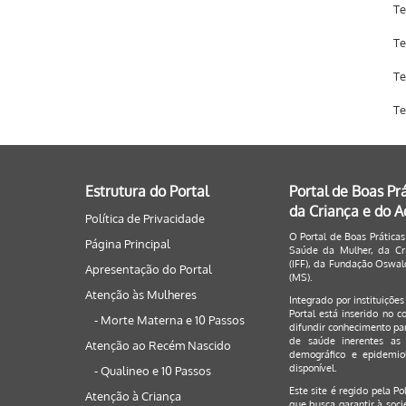
Te
Te
Te
Te
Estrutura do Portal
Portal de Boas Pr
da Criança e do 
Política de Privacidade
O Portal de Boas Práticas
Página Principal
Saúde da Mulher, da Cri
(IFF), da Fundação Oswald
Apresentação do Portal
(MS).
Atenção às Mulheres
Integrado por instituiçõe
Portal está inserido no c
- Morte Materna e 10 Passos
difundir conhecimento par
de saúde inerentes as 
Atenção ao Recém Nascido
demográfico e epidemiol
disponível.
- Qualineo e 10 Passos
Este site é regido pela
Po
Atenção à Criança
que busca garantir à soci