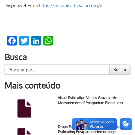
Disponível Em: <
https://pesquisa.bvsalud.org/
>
Facebook
Twitter
LinkedIn
WhatsApp
Busca
Buscar
Mais conteúdo
Visual Estimation Versus Gravimetric
Measurement of Postpartum Blood Loss …
Drape Estimation vs. Visual Assessment for
Estimating Postpartum Hemorrhage.