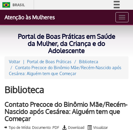
BRASIL
Simplifique!
Atenção às Mulheres
Toggl
Comunica BR
navig
Participe
Portal de Boas Práticas em Saúde
Acesso à informação
da Mulher, da Criança e do
Adolescente
Legislação
Canais
Voltar
Portal de Boas Práticas
Biblioteca
Contato Precoce do Binômio Mãe/Recém-Nascido após
Cesárea: Alguém tem que Começar
Biblioteca
Contato Precoce do Binômio Mãe/Recém-
Nascido após Cesárea: Alguém tem que
Começar
Tipo de Mídia: Documento .PDF
Download
Visualizar