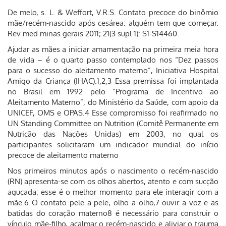
De melo, s. L. & Weffort, V.R.S. Contato precoce do binômio
mãe/recém-nascido após cesárea: alguém tem que começar.
Rev med minas gerais 2011; 21(3 supl 1): S1-S14460.
Ajudar as mães a iniciar amamentação na primeira meia hora
de vida – é o quarto passo contemplado nos “Dez passos
para o sucesso do aleitamento materno”, Iniciativa Hospital
Amigo da Criança (IHAC).1,2,3 Essa premissa foi implantada
no Brasil em 1992 pelo “Programa de Incentivo ao
Aleitamento Materno”, do Ministério da Saúde, com apoio da
UNICEF, OMS e OPAS.4 Esse compromisso foi reafirmado no
UN Standing Committee on Nutrition (Comitê Permanente em
Nutrição das Nações Unidas) em 2003, no qual os
participantes solicitaram um indicador mundial do início
precoce de aleitamento materno
Nos primeiros minutos após o nascimento o recém-nascido
(RN) apresenta-se com os olhos abertos, atento e com sucção
aguçada; esse é o melhor momento para ele interagir com a
mãe.6 O contato pele a pele, olho a olho,7 ouvir a voz e as
batidas do coração materno8 é necessário para construir o
vínculo mãe-filho, acalmar o recém-nascido e aliviar o trauma