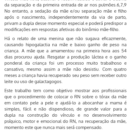
da separação e da primeira entrada de ar nos pulmões.6,7,9
No entanto, a sedação da mãe e/ou separação mãe e filho
após o nascimento, independentemente da via de parto,
privam a dupla desse momento especial e poderá predispor a
modificações em respostas afetivas do binômio mãe-filho.
Há o relato de uma menina que não sugava eficazmente,
causando hipogalactia na mãe e baixo ganho de peso na
criança. A mãe que a amamentou na primeira hora aos 54
dias procurou ajuda. Resgatar a produção láctea e o ganho
ponderal da criança foi um processo muito trabalhoso e
cansativo, mesmo assim a mãe não desistiu. Com quatro
meses a criança havia recuperado seu peso sem receber outro
leite ou uso de galactagogos.
Este trabalho tem como objetivo mostrar aos profissionais
que o procedimento de colocar o RN sobre o tórax da mãe
em contato pele a pele e ajudá-lo a abocanhar a mama é
simples, fácil e não dispendioso, de grande valor para a
dupla na construção do vínculo e no desenvolvimento
psíquico, motor e emocional do RN, na recuperação da mãe,
momento este que nunca mais será compensado.