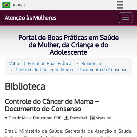
BRASIL
Simplifique!
Atenção às Mulheres
Toggl
Comunica BR
navig
Participe
Portal de Boas Práticas em Saúde
Acesso à informação
da Mulher, da Criança e do
Adolescente
Legislação
Canais
Voltar
Portal de Boas Práticas
Biblioteca
Controle do Câncer de Mama – Documento do Consenso
Biblioteca
Controle do Câncer de Mama –
Documento do Consenso
Tipo de Mídia: Documento .PDF
Download
Visualizar
Brasil. Ministério da Saúde. Secretaria de Atenção à Saúde.