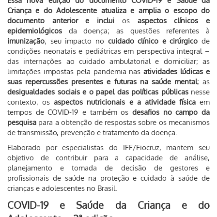
Essa nova edição do documento COVID-19 e Saúde da
Criança e do Adolescente atualiza e amplia o escopo do
documento anterior e inclui
os
aspectos clínicos e
epidemiológicos
da doença; as questões referentes à
imunização
; seu impacto no
cuidado clínico e cirúrgico
de
condições neonatais e pediátricas em perspectiva integral –
das internações ao cuidado ambulatorial e domiciliar; as
limitações impostas pela pandemia nas
atividades lúdicas e
suas repercussões presentes e futuras na saúde mental
; as
desigualdades sociais e o papel das políticas públicas
nesse
contexto; os
aspectos nutricionais e a atividade física
em
tempos de COVID-19 e também os
desafios no campo da
pesquisa
para a obtenção de respostas sobre os mecanismos
de transmissão, prevenção e tratamento da doença.
Elaborado por especialistas do IFF/Fiocruz, mantem seu
objetivo de contribuir para a capacidade de análise,
planejamento e tomada de decisão de gestores e
profissionais de saúde na proteção e cuidado à saúde de
crianças e adolescentes no Brasil.
COVID-19 e Saúde da Criança e do