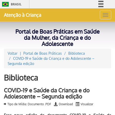
BRASIL
Simplifique!
Atenção à Criança
Toggl
Comunica BR
navig
Participe
Portal de Boas Práticas em Saúde
Acesso à informação
da Mulher, da Criança e do
Adolescente
Legislação
Canais
Voltar
Portal de Boas Práticas
Biblioteca
COVID-19 e Saúde da Criança e do Adolescente –
Segunda edição
Biblioteca
COVID-19 e Saúde da Criança e do
Adolescente – Segunda edição
Tipo de Mídia: Documento .PDF
Download
Visualizar