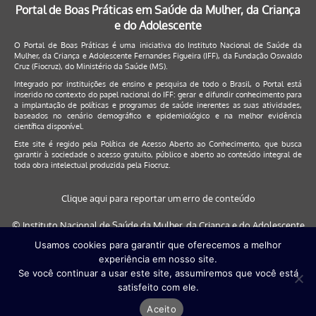
Portal de Boas Práticas em Saúde da Mulher, da Criança
e do Adolescente
O Portal de Boas Práticas é uma iniciativa do Instituto Nacional de Saúde da
Mulher, da Criança e Adolescente Fernandes Figueira (IFF), da Fundação Oswaldo
Cruz (Fiocruz), do Ministério da Saúde (MS).
Integrado por instituições de ensino e pesquisa de todo o Brasil, o Portal está
inserido no contexto do papel nacional do IFF: gerar e difundir conhecimento para
a implantação de políticas e programas de saúde inerentes as suas atividades,
baseados no cenário demográfico e epidemiológico e na melhor evidência
científica disponível.
Este site é regido pela
Política de Acesso Aberto ao Conhecimento
, que busca
garantir à sociedade o acesso gratuito, público e aberto ao conteúdo integral de
toda obra intelectual produzida pela Fiocruz.
Clique aqui para reportar um erro de conteúdo
© Instituto Nacional de Saúde da Mulher, da Criança e do Adolescente
Fernandes Figueira (IFF/Fiocruz), 2017
Usamos cookies para garantir que oferecemos a melhor
experiência em nosso site.
Este site será melhor visualizado nos navegadores: Google Chrome (a
Se você continuar a usar este site, assumiremos que você está
partir da versão 30) | Internet Explorer (a partir da versão 9) | FireFox (
satisfeito com ele.
a partir da versão 29)
Aceito
Desenvolvido por
Quattri Design