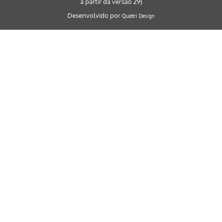
a partir da versão 29)
Desenvolvido por
Quattri Design