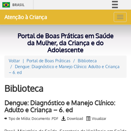
BRASIL
Simplifique!
Atenção à Criança
Toggl
Comunica BR
navig
Participe
Portal de Boas Práticas em Saúde
Acesso à informação
da Mulher, da Criança e do
Adolescente
Legislação
Canais
Voltar
Portal de Boas Práticas
Biblioteca
Dengue: Diagnóstico e Manejo Clínico: Adulto e Criança
– 6. ed
Biblioteca
Dengue: Diagnóstico e Manejo Clínico:
Adulto e Criança – 6. ed
Tipo de Mídia: Documento .PDF
Download
Visualizar