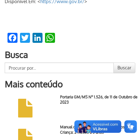
Disponível Em: <
https://www.gov.br/
>
Facebook
Twitter
LinkedIn
WhatsApp
Busca
Buscar
Mais conteúdo
Portaria GM/MS Nº 1.526, de 11 de Outubro de
2023
Manual de Quadros de Procedimentos: Aidpi
Criança: 2 meses a 5 anos