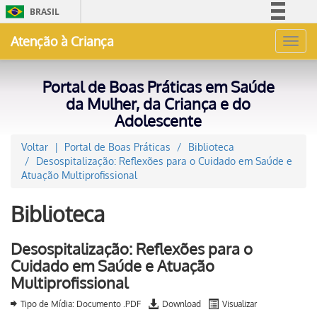
BRASIL
Simplifique!
Atenção à Criança
Toggl
Comunica BR
navig
Participe
Portal de Boas Práticas em Saúde
Acesso à informação
da Mulher, da Criança e do
Adolescente
Legislação
Canais
Voltar
Portal de Boas Práticas
Biblioteca
Desospitalização: Reflexões para o Cuidado em Saúde e
Atuação Multiprofissional
Biblioteca
Desospitalização: Reflexões para o
Cuidado em Saúde e Atuação
Multiprofissional
Tipo de Mídia: Documento .PDF
Download
Visualizar