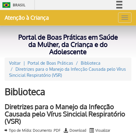
BRASIL
Simplifique!
Atenção à Criança
Toggl
Comunica BR
navig
Participe
Portal de Boas Práticas em Saúde
Acesso à informação
da Mulher, da Criança e do
Adolescente
Legislação
Canais
Voltar
Portal de Boas Práticas
Biblioteca
Diretrizes para o Manejo da Infecção Causada pelo Vírus
Sincicial Respiratório (VSR)
Biblioteca
Diretrizes para o Manejo da Infecção
Causada pelo Vírus Sincicial Respiratório
(VSR)
Tipo de Mídia: Documento .PDF
Download
Visualizar