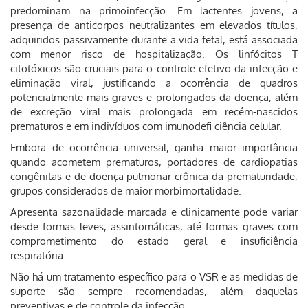
predominam na primoinfecção. Em lactentes jovens, a
presença de anticorpos neutralizantes em elevados títulos,
adquiridos passivamente durante a vida fetal, está associada
com menor risco de hospitalização. Os linfócitos T
citotóxicos são cruciais para o controle efetivo da infecção e
eliminação viral, justificando a ocorrência de quadros
potencialmente mais graves e prolongados da doença, além
de excreção viral mais prolongada em recém-nascidos
prematuros e em indivíduos com imunodefi ciência celular.
Embora de ocorrência universal, ganha maior importância
quando acometem prematuros, portadores de cardiopatias
congênitas e de doença pulmonar crônica da prematuridade,
grupos considerados de maior morbimortalidade.
Apresenta sazonalidade marcada e clinicamente pode variar
desde formas leves, assintomáticas, até formas graves com
comprometimento do estado geral e insuficiência
respiratória.
Não há um tratamento específico para o VSR e as medidas de
suporte são sempre recomendadas, além daquelas
preventivas e de controle da infecção.