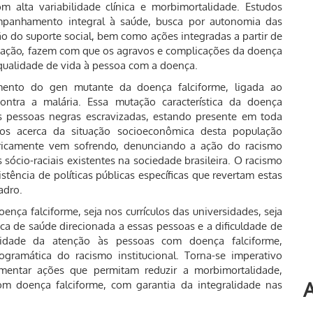
 alta variabilidade clínica e morbimortalidade. Estudos
panhamento integral à saúde, busca por autonomia das
o do suporte social, bem como ações integradas a partir de
ducação, fazem com que os agravos e complicações da doença
ualidade de vida à pessoa com a doença.
mento do gen mutante da doença falciforme, ligada ao
ontra a malária. Essa mutação característica da doença
das pessoas negras escravizadas, estando presente em toda
os acerca da situação socioeconômica desta população
ricamente vem sofrendo, denunciando a ação do racismo
sócio-raciais existentes na sociedade brasileira. O racismo
stência de políticas públicas específicas que revertam estas
adro.
ença falciforme, seja nos currículos das universidades, seja
ica de saúde direcionada a essas pessoas e a dificuldade de
idade da atenção às pessoas com doença falciforme,
ramática do racismo institucional. Torna-se imperativo
entar ações que permitam reduzir a morbimortalidade,
A
m doença falciforme, com garantia da integralidade nas