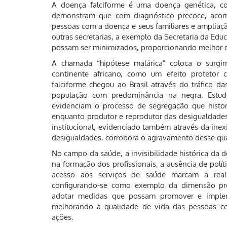
A doença falciforme é uma doença genética, com
demonstram que com diagnóstico precoce, acom
pessoas com a doença e seus familiares e ampliaçã
outras secretarias, a exemplo da Secretaria da E
possam ser minimizados, proporcionando melhor q
A chamada “hipótese malárica” coloca o surgi
continente africano, como um efeito protetor c
falciforme chegou ao Brasil através do tráfico 
população com predominância na negra. Estud
evidenciam o processo de segregação que histo
enquanto produtor e reprodutor das desigualdades 
institucional, evidenciado também através da inexi
desigualdades, corrobora o agravamento desse qu
No campo da saúde, a invisibilidade histórica da do
na formação dos profissionais, a ausência de polít
acesso aos serviços de saúde marcam a real
configurando-se como exemplo da dimensão prog
adotar medidas que possam promover e implem
melhorando a qualidade de vida das pessoas co
ações.