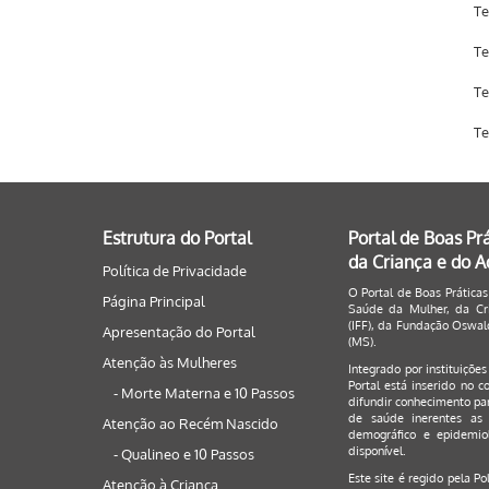
Te
Te
Te
Te
Estrutura do Portal
Portal de Boas Pr
da Criança e do 
Política de Privacidade
O Portal de Boas Práticas
Página Principal
Saúde da Mulher, da Cri
(IFF), da Fundação Oswald
Apresentação do Portal
(MS).
Atenção às Mulheres
Integrado por instituiçõe
Portal está inserido no c
- Morte Materna e 10 Passos
difundir conhecimento par
de saúde inerentes as 
Atenção ao Recém Nascido
demográfico e epidemiol
disponível.
- Qualineo e 10 Passos
Este site é regido pela
Po
Atenção à Criança