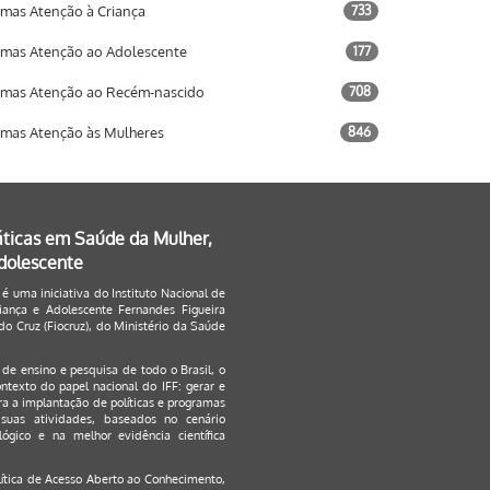
mas Atenção à Criança
733
mas Atenção ao Adolescente
177
mas Atenção ao Recém-nascido
708
mas Atenção às Mulheres
846
áticas em Saúde da Mulher,
Adolescente
 é uma iniciativa do Instituto Nacional de
ança e Adolescente Fernandes Figueira
o Cruz (Fiocruz), do Ministério da Saúde
s de ensino e pesquisa de todo o Brasil, o
ontexto do papel nacional do IFF: gerar e
a a implantação de políticas e programas
suas atividades, baseados no cenário
ógico e na melhor evidência científica
lítica de Acesso Aberto ao Conhecimento
,