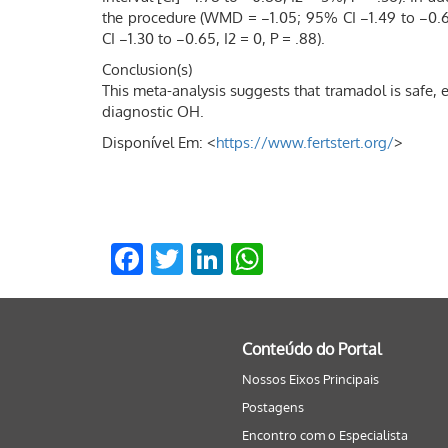
the procedure (WMD = −1.05; 95% CI −1.49 to −0.6
CI −1.30 to −0.65, I2 = 0, P = .88).
Conclusion(s)
This meta-analysis suggests that tramadol is safe, e
diagnostic OH.
Disponível Em: <
https://www.fertstert.org/
>
Facebook
Twitter
LinkedIn
WhatsApp
Conteúdo do Portal
Nossos Eixos Principais
Postagens
Encontro com o Especialista