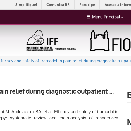
Simplifique!
Comunica BR
Participe
Acesso à infor
Menu Principal
Efficacy and safety of tramadol in pain relief during diagnostic outpat
ain relief during diagnostic outpatient …
t M, Abdelazeim BA, et al. Efficacy and safety of tramadol in
oscopy: systematic review and meta-analysis of randomized