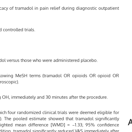
cacy of tramadol in pain relief during diagnostic outpatient
controlled trials.
dol versus those who were administered placebo.
following MeSH terms (tramadol OR opioids OR opioid OR
roscopic).
g OH, immediately and 30 minutes after the procedure.
ich four randomized clinical trials were deemed eligible for
). The pooled estimate showed that tramadol significantly
A
eighted mean difference [WMD] = −1.33; 95% confidence
addition, tramadol significantly reduced VAS immediately after