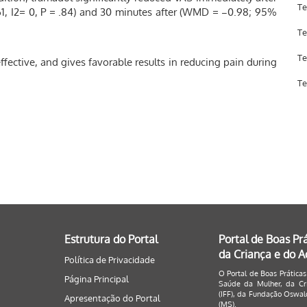
Te
1, I2= 0, P = .84) and 30 minutes after (WMD = −0.98; 95%
Te
Te
ffective, and gives favorable results in reducing pain during
Te
Estrutura do Portal
Portal de Boas Pr
da Criança e do 
Política de Privacidade
O Portal de Boas Práticas
Página Principal
Saúde da Mulher, da Cri
(IFF), da Fundação Oswald
Apresentação do Portal
(MS).