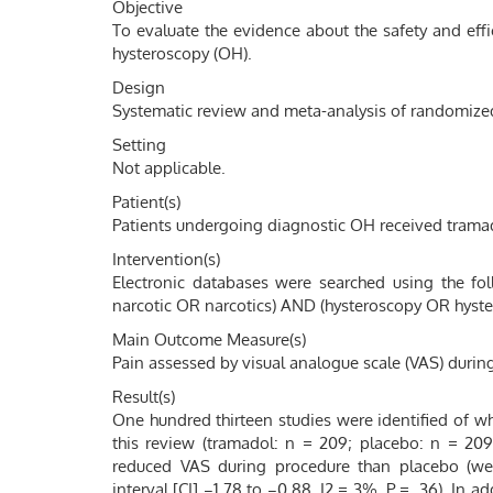
Objective
To evaluate the evidence about the safety and effi
hysteroscopy (OH).
Design
Systematic review and meta-analysis of randomized 
Setting
Not applicable.
Patient(s)
Patients undergoing diagnostic OH received trama
Intervention(s)
Electronic databases were searched using the 
narcotic OR narcotics) AND (hysteroscopy OR hyste
Main Outcome Measure(s)
Pain assessed by visual analogue scale (VAS) durin
Result(s)
One hundred thirteen studies were identified of wh
this review (tramadol: n = 209; placebo: n = 209
reduced VAS during procedure than placebo (w
interval [CI] −1.78 to −0.88, I2 = 3%, P = .36). In 