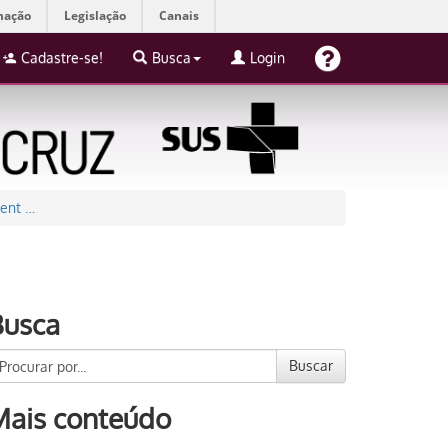
mação
Legislação
Canais
Cadastre-se!
Busca
Login
ient …
Busca
Buscar
Mais conteúdo