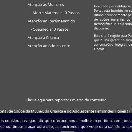
Atenção às Mulheres
Integrado por instituiçõe
Portal está inserido no c
- Morte Materna e 10 Passos
difundir conhecimento par
de saúde inerentes as 
Atenção ao Recém Nascido
demográfico e epidemiol
disponível.
- Qualineo e 10 Passos
Este site é regido pela
Po
Atenção à Criança
que busca garantir à soci
ao conteúdo integral de
Atenção ao Adolescente
Fiocruz.
Clique aqui para reportar um erro de conteúdo
ional de Saúde da Mulher, da Criança e do Adolescente Fernandes Figueira (IF
s cookies para garantir que oferecemos a melhor experiência em nosso
 nos navegadores: Google Chrome (a partir da versão 30) | Internet Explorer (a
cê continuar a usar este site, assumiremos que você está satisfeito co
partir da versão 29)