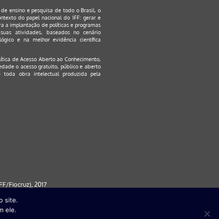
s de ensino e pesquisa de todo o Brasil, o
ontexto do papel nacional do IFF: gerar e
a a implantação de políticas e programas
suas atividades, baseados no cenário
ógico e na melhor evidência científica
lítica de Acesso Aberto ao Conhecimento
,
edade o acesso gratuito, público e aberto
 toda obra intelectual produzida pela
F/Fiocruz), 2017
 site.
 partir da versão 9) | FireFox ( a
m ele.