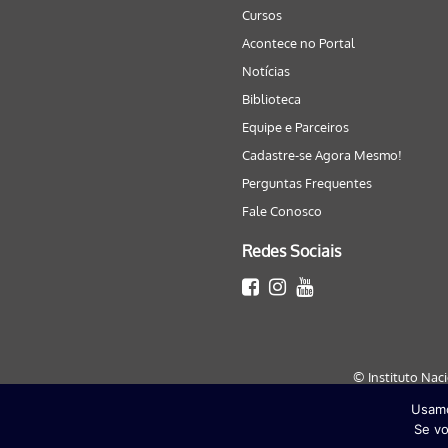
Cursos
Acontece no Portal
Notícias
Biblioteca
Equipe e Parceiros
Cadastre-se Agora Mesmo!
Perguntas Frequentes
Fale Conosco
Redes Sociais
© Instituto Nac
Usamo
Este site será melhor visualizado
Se vo