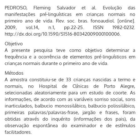
PEDROSO, Fleming Salvador et al. Evolução das
manifestações pré-linguísticas em crianças normais no
primeiro ano de vida. Rev. soc. bras. fonoaudiol. [online].
2009, vol.14, n.1, pp.22-25. ISSN 1982-0232.
http://dx.doi.org/10.1590/S1516-80342009000100006.
Objetivo
A presente pesquisa teve como objetivo determinar a
frequência e a ocorrência de elementos pré-linguísticos em
crianças normais durante o primeiro ano de vida.
Métodos
A amostra constituiu-se de 33 crianças nascidas a termo e
normais, no Hospital de Clínicas de Porto Alegre,
selecionadas aleatoriamente para um estudo de coorte. As
informações, de acordo com as variáveis sorriso social, sons
inarticulados, balbucio monossilábico, balbucio polissilábico,
primeiras palavras/palavras-frase, jargão e frases, foram
obtidas através do inquérito (informações dos pais), da
observação espontânea do examinador e de estímulos
facilitadores.