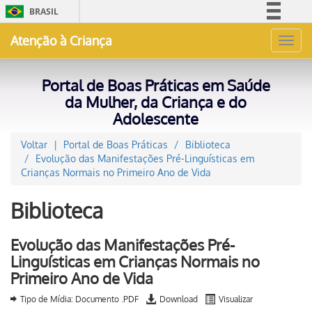
BRASIL
Simplifique!
Atenção à Criança
Toggl
Comunica BR
navig
Participe
Portal de Boas Práticas em Saúde
Acesso à informação
da Mulher, da Criança e do
Adolescente
Legislação
Canais
Voltar
Portal de Boas Práticas
Biblioteca
Evolução das Manifestações Pré-Linguísticas em
Crianças Normais no Primeiro Ano de Vida
Biblioteca
Evolução das Manifestações Pré-
Linguísticas em Crianças Normais no
Primeiro Ano de Vida
Tipo de Mídia: Documento .PDF
Download
Visualizar