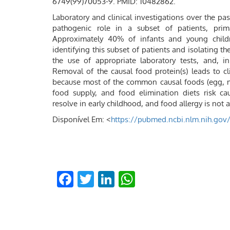
6749(99)70053-9. PMID: 10482862.
Laboratory and clinical investigations over the p
pathogenic role in a subset of patients, prima
Approximately 40% of infants and young child
identifying this subset of patients and isolating th
the use of appropriate laboratory tests, and, i
Removal of the causal food protein(s) leads to c
because most of the common causal foods (egg, mil
food supply, and food elimination diets risk caus
resolve in early childhood, and food allergy is not
Disponível Em: <
https://pubmed.ncbi.nlm.nih.gov
Facebook
Twitter
LinkedIn
WhatsApp