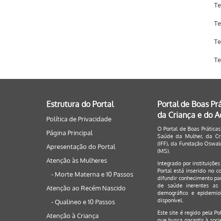
Te
Te
Te
Te
Estrutura do Portal
Portal de Boas Pr
da Criança e do 
Política de Privacidade
O Portal de Boas Práticas
Página Principal
Saúde da Mulher, da Cri
(IFF), da Fundação Oswald
Apresentação do Portal
(MS).
Atenção às Mulheres
Integrado por instituiçõe
Portal está inserido no c
- Morte Materna e 10 Passos
difundir conhecimento par
de saúde inerentes as 
Atenção ao Recém Nascido
demográfico e epidemiol
disponível.
- Qualineo e 10 Passos
Este site é regido pela
Po
Atenção à Criança
que busca garantir à soci