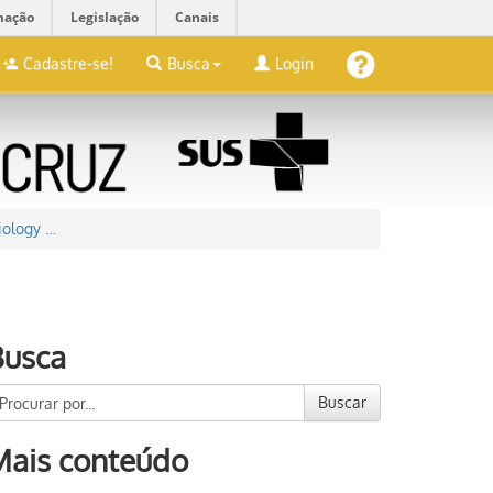
mação
Legislação
Canais
Cadastre-se!
Busca
Login
iology …
Busca
Buscar
Mais conteúdo