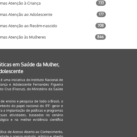
mas Atenção à Criança
733
mas Atenção ao Adolescente
177
mas Atenção ao Recém-nascido
708
mas Atenção às Mulheres
846
áticas em Saúde da Mulher,
Adolescente
 é uma iniciativa do Instituto Nacional de
ança e Adolescente Fernandes Figueira
o Cruz (Fiocruz), do Ministério da Saúde
s de ensino e pesquisa de todo o Brasil, o
ontexto do papel nacional do IFF: gerar e
a a implantação de políticas e programas
suas atividades, baseados no cenário
ógico e na melhor evidência científica
lítica de Acesso Aberto ao Conhecimento
,
edade o acesso gratuito, público e aberto