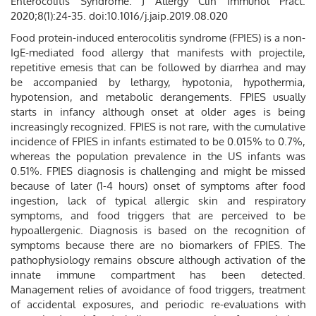
Enterocolitis Syndrome. J Allergy Clin Immunol Pract.
2020;8(1):24-35. doi:10.1016/j.jaip.2019.08.020
Food protein-induced enterocolitis syndrome (FPIES) is a non-
IgE-mediated food allergy that manifests with projectile,
repetitive emesis that can be followed by diarrhea and may
be accompanied by lethargy, hypotonia, hypothermia,
hypotension, and metabolic derangements. FPIES usually
starts in infancy although onset at older ages is being
increasingly recognized. FPIES is not rare, with the cumulative
incidence of FPIES in infants estimated to be 0.015% to 0.7%,
whereas the population prevalence in the US infants was
0.51%. FPIES diagnosis is challenging and might be missed
because of later (1-4 hours) onset of symptoms after food
ingestion, lack of typical allergic skin and respiratory
symptoms, and food triggers that are perceived to be
hypoallergenic. Diagnosis is based on the recognition of
symptoms because there are no biomarkers of FPIES. The
pathophysiology remains obscure although activation of the
innate immune compartment has been detected.
Management relies of avoidance of food triggers, treatment
of accidental exposures, and periodic re-evaluations with