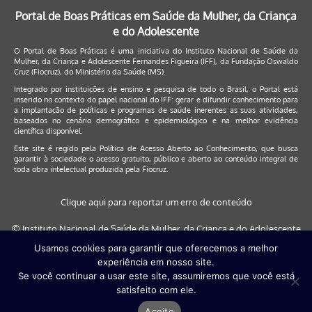
Portal de Boas Práticas em Saúde da Mulher, da Criança
e do Adolescente
O Portal de Boas Práticas é uma iniciativa do Instituto Nacional de Saúde da
Mulher, da Criança e Adolescente Fernandes Figueira (IFF), da Fundação Oswaldo
Cruz (Fiocruz), do Ministério da Saúde (MS).
Integrado por instituições de ensino e pesquisa de todo o Brasil, o Portal está
inserido no contexto do papel nacional do IFF: gerar e difundir conhecimento para
a implantação de políticas e programas de saúde inerentes as suas atividades,
baseados no cenário demográfico e epidemiológico e na melhor evidência
científica disponível.
Este site é regido pela
Política de Acesso Aberto ao Conhecimento
, que busca
garantir à sociedade o acesso gratuito, público e aberto ao conteúdo integral de
toda obra intelectual produzida pela Fiocruz.
Clique aqui para reportar um erro de conteúdo
© Instituto Nacional de Saúde da Mulher, da Criança e do Adolescente
Fernandes Figueira (IFF/Fiocruz), 2017
Usamos cookies para garantir que oferecemos a melhor
experiência em nosso site.
Este site será melhor visualizado nos navegadores: Google Chrome (a
Se você continuar a usar este site, assumiremos que você está
partir da versão 30) | Internet Explorer (a partir da versão 9) | FireFox (
satisfeito com ele.
a partir da versão 29)
Aceito