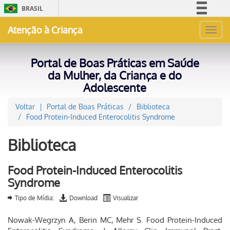
BRASIL
Simplifique!
Atenção à Criança
Toggl
Comunica BR
navig
Participe
Portal de Boas Práticas em Saúde
Acesso à informação
da Mulher, da Criança e do
Adolescente
Legislação
Canais
Voltar
Portal de Boas Práticas
Biblioteca
Food Protein-Induced Enterocolitis Syndrome
Biblioteca
Food Protein-Induced Enterocolitis
Syndrome
Tipo de Mídia:
Download
Visualizar
Nowak-Wegrzyn A, Berin MC, Mehr S. Food Protein-Induced