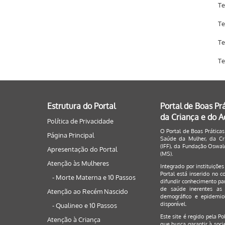
Te
Te
Te
Te
Estrutura do Portal
Portal de Boas Pr
da Criança e do 
Política de Privacidade
O Portal de Boas Práticas
Página Principal
Saúde da Mulher, da Cri
(IFF), da Fundação Oswald
Apresentação do Portal
(MS).
Atenção às Mulheres
Integrado por instituiçõe
Portal está inserido no c
- Morte Materna e 10 Passos
difundir conhecimento par
de saúde inerentes as 
Atenção ao Recém Nascido
demográfico e epidemiol
disponível.
- Qualineo e 10 Passos
Este site é regido pela
Po
Atenção à Criança
que busca garantir à soci