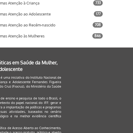
mas Atenção à Criança
733
mas Atenção ao Adolescente
177
mas Atenção ao Recém-nascido
708
mas Atenção às Mulheres
846
áticas em Saúde da Mulher,
Adolescente
 é uma iniciativa do Instituto Nacional de
ança e Adolescente Fernandes Figueira
o Cruz (Fiocruz), do Ministério da Saúde
s de ensino e pesquisa de todo o Brasil, o
ontexto do papel nacional do IFF: gerar e
a a implantação de políticas e programas
suas atividades, baseados no cenário
ógico e na melhor evidência científica
lítica de Acesso Aberto ao Conhecimento
,
edade o acesso gratuito, público e aberto