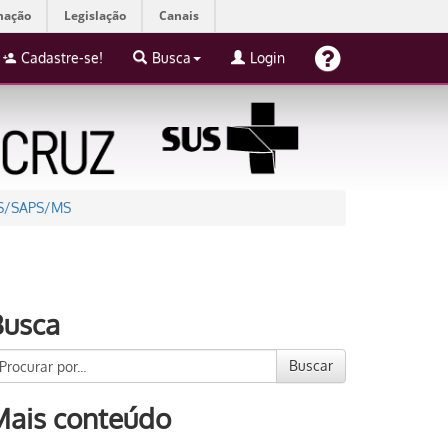
mação
Legislação
Canais
Cadastre-se!
Busca
Login
ES/SAPS/MS
Busca
Buscar
Mais conteúdo