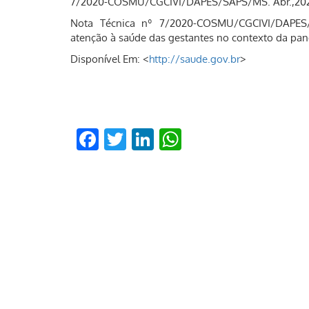
7/2020-COSMU/CGCIVI/DAPES/SAPS/MS. Abr.,20
Nota Técnica nº 7/2020-COSMU/CGCIVI/DAPES/
atenção à saúde das gestantes no contexto da pa
Disponível Em: <
http://saude.gov.br
>
Facebook
Twitter
LinkedIn
WhatsApp