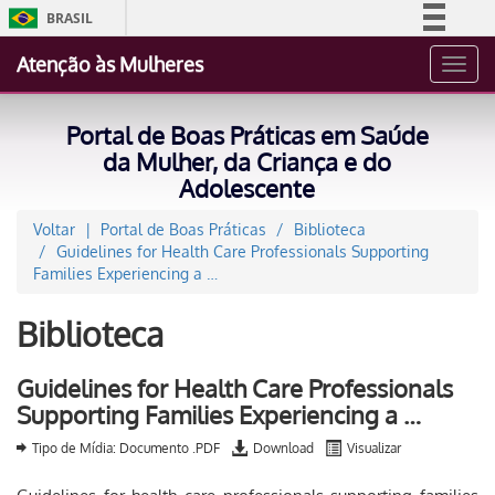
BRASIL
Simplifique!
Atenção às Mulheres
Toggl
Comunica BR
navig
Participe
Portal de Boas Práticas em Saúde
Acesso à informação
da Mulher, da Criança e do
Adolescente
Legislação
Canais
Voltar
Portal de Boas Práticas
Biblioteca
Guidelines for Health Care Professionals Supporting
Families Experiencing a …
Biblioteca
Guidelines for Health Care Professionals
Supporting Families Experiencing a …
Tipo de Mídia: Documento .PDF
Download
Visualizar