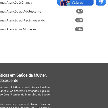
mas Atenção à Criança
733
mas Atenção ao Adolescente
177
mas Atenção ao Recém-nascido
708
mas Atenção às Mulheres
846
áticas em Saúde da Mulher,
Adolescente
 é uma iniciativa do Instituto Nacional de
ança e Adolescente Fernandes Figueira
o Cruz (Fiocruz), do Ministério da Saúde
s de ensino e pesquisa de todo o Brasil, o
ontexto do papel nacional do IFF: gerar e