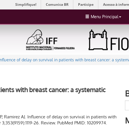
Simplifique!
Comunica BR
Participe
Acesso à infor
Menu Principal
Influence of delay on survival in patients with breast cancer: a system
tients with breast cancer: a systematic
 Ramirez AJ. Influence of delay on survival in patients with
pr 3;353(9159):1119-26. Review. PubMed PMID: 10209974.