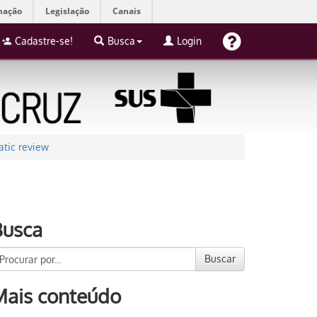
mação
Legislação
Canais
Cadastre-se!
Busca
Login
atic review
Busca
Buscar
Mais conteúdo