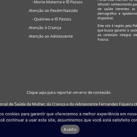
- Morte Materna e 10 Passos
difundir conhecimento par
de saúde inerentes as 
Atenção ao Recém Nascido
demográfico e epidemiol
disponível.
- Qualineo e 10 Passos
Este site é regido pela
Po
Atenção à Criança
que busca garantir à soci
ao conteúdo integral de
Atenção ao Adolescente
Fiocruz.
Clique aqui para reportar um erro de conteúdo
ional de Saúde da Mulher, da Criança e do Adolescente Fernandes Figueira (IF
s cookies para garantir que oferecemos a melhor experiência em nosso
 nos navegadores: Google Chrome (a partir da versão 30) | Internet Explorer (a
cê continuar a usar este site, assumiremos que você está satisfeito co
partir da versão 29)
Aceito
Desenvolvido por
Quattri Design