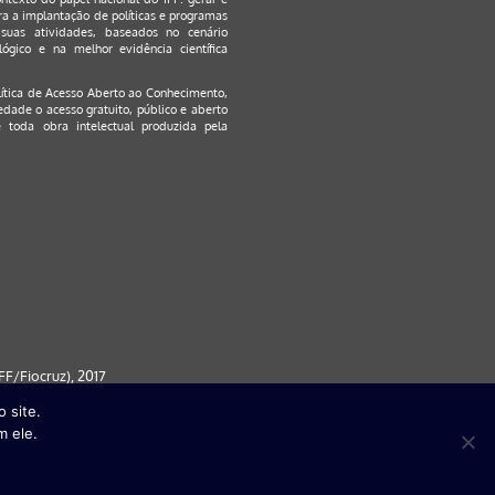
a a implantação de políticas e programas
suas atividades, baseados no cenário
ógico e na melhor evidência científica
lítica de Acesso Aberto ao Conhecimento
,
edade o acesso gratuito, público e aberto
 toda obra intelectual produzida pela
F/Fiocruz), 2017
 site.
 partir da versão 9) | FireFox ( a
m ele.