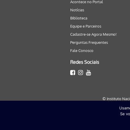
Acontece no Portal
Notícias
Biblioteca
Equipe e Parceiros
Cadastre-se Agora Mesmo!
Perguntas Frequentes
Fale Conosco
Redes Sociais
© Instituto Nac
Usamo
Este site será melhor visualizado
Se vo