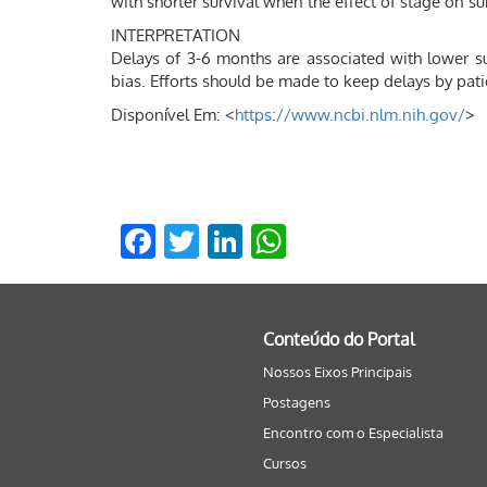
with shorter survival when the effect of stage on s
INTERPRETATION
Delays of 3-6 months are associated with lower su
bias. Efforts should be made to keep delays by pat
Disponível Em: <
https://www.ncbi.nlm.nih.gov/
>
Facebook
Twitter
LinkedIn
WhatsApp
Conteúdo do Portal
Nossos Eixos Principais
Postagens
Encontro com o Especialista
Cursos