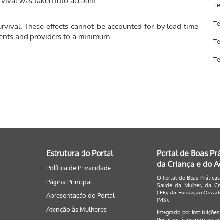
urvival was taken into account.
Te
Te
rvival. These effects cannot be accounted for by lead-time
ients and providers to a minimum.
Te
Te
Estrutura do Portal
Portal de Boas Pr
da Criança e do 
Política de Privacidade
O Portal de Boas Práticas
Página Principal
Saúde da Mulher, da Cri
(IFF), da Fundação Oswald
Apresentação do Portal
(MS).
Atenção às Mulheres
Integrado por instituiçõe
Portal está inserido no c