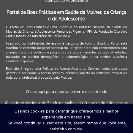
Atenção ao Adolescente
Portal de Boas Práticas em Saúde da Mulher, da Criança
e do Adolescente
O Portal de Boas Práticas é uma iniciativa do Instituto Nacional de Saúde da
Mulher, da Criança e Adolescente Fernandes Figueira (IFF), da Fundação Oswaldo
Cruz (Fiocruz), do Ministério da Saúde (MS).
Integrado por instituições de ensino e pesquisa de todo o Brasil, o Portal está
inserido no contexto do papel nacional do IFF: gerar e difundir conhecimento para
a implantação de políticas e programas de saúde inerentes as suas atividades,
baseados no cenário demográfico e epidemiológico e na melhor evidência
científica disponível.
Este site é regido pela
Política de Acesso Aberto ao Conhecimento
, que busca
garantir à sociedade o acesso gratuito, público e aberto ao conteúdo integral de
toda obra intelectual produzida pela Fiocruz.
Clique aqui para reportar um erro de conteúdo
© Instituto Nacional de Saúde da Mulher, da Criança e do Adolescente
Fernandes Figueira (IFF/Fiocruz), 2017
Usamos cookies para garantir que oferecemos a melhor
experiência em nosso site.
Este site será melhor visualizado nos navegadores: Google Chrome (a
Se você continuar a usar este site, assumiremos que você está
partir da versão 30) | Internet Explorer (a partir da versão 9) | FireFox (
satisfeito com ele.
a partir da versão 29)