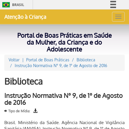
BRASIL
Simplifique!
Atenção à Criança
Toggl
Comunica BR
navig
Participe
Portal de Boas Práticas em Saúde
Acesso à informação
da Mulher, da Criança e do
Adolescente
Legislação
Canais
Voltar
Portal de Boas Práticas
Biblioteca
Instrução Normativa N° 9, de 1° de Agosto de 2016
Biblioteca
Instrução Normativa N° 9, de 1° de Agosto
de 2016
Tipo de Mídia:
Brasil. Ministério da Saúde. Agência Nacional de Vigilância
Sanitária (ANVISA). Instrução Normativa N° 9, de 1° de Agosto