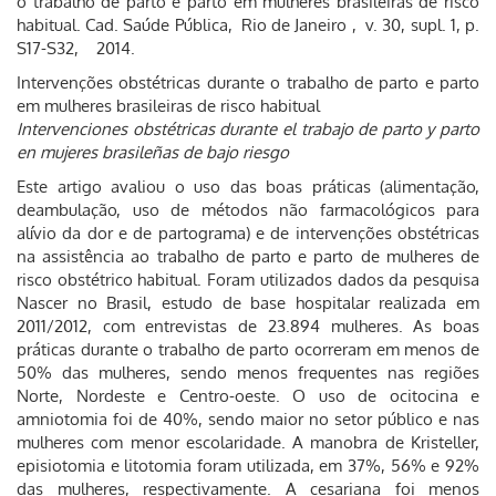
o trabalho de parto e parto em mulheres brasileiras de risco
habitual. Cad. Saúde Pública, Rio de Janeiro , v. 30, supl. 1, p.
S17-S32, 2014.
Intervenções obstétricas durante o trabalho de parto e parto
em mulheres brasileiras de risco habitual
Intervenciones obstétricas durante el trabajo de parto y parto
en mujeres brasileñas de bajo riesgo
Este artigo avaliou o uso das boas práticas (alimentação,
deambulação, uso de métodos não farmacológicos para
alívio da dor e de partograma) e de intervenções obstétricas
na assistência ao trabalho de parto e parto de mulheres de
risco obstétrico habitual. Foram utilizados dados da pesquisa
Nascer no Brasil, estudo de base hospitalar realizada em
2011/2012, com entrevistas de 23.894 mulheres. As boas
práticas durante o trabalho de parto ocorreram em menos de
50% das mulheres, sendo menos frequentes nas regiões
Norte, Nordeste e Centro-oeste. O uso de ocitocina e
amniotomia foi de 40%, sendo maior no setor público e nas
mulheres com menor escolaridade. A manobra de Kristeller,
episiotomia e litotomia foram utilizada, em 37%, 56% e 92%
das mulheres, respectivamente. A cesariana foi menos