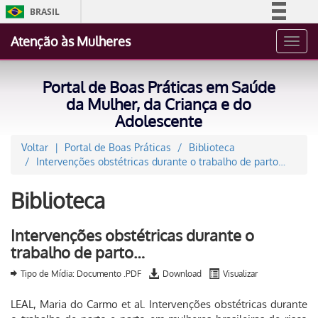
BRASIL
Simplifique!
Atenção às Mulheres
Toggl
Comunica BR
navig
Participe
Portal de Boas Práticas em Saúde
Acesso à informação
da Mulher, da Criança e do
Adolescente
Legislação
Canais
Voltar
Portal de Boas Práticas
Biblioteca
Intervenções obstétricas durante o trabalho de parto…
Biblioteca
Intervenções obstétricas durante o
trabalho de parto…
Tipo de Mídia: Documento .PDF
Download
Visualizar
LEAL, Maria do Carmo et al. Intervenções obstétricas durante