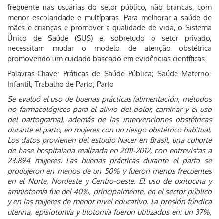
frequente nas usuárias do setor público, não brancas, com
menor escolaridade e multíparas. Para melhorar a saúde de
mães e crianças e promover a qualidade de vida, o Sistema
Único de Saúde (SUS) e, sobretudo o setor privado,
necessitam mudar o modelo de atenção obstétrica
promovendo um cuidado baseado em evidências científicas.
Palavras-Chave: Práticas de Saúde Pública; Saúde Materno-
Infantil; Trabalho de Parto; Parto
Se evaluó el uso de buenas prácticas (alimentación, métodos
no farmacológicos para el alivio del dolor, caminar y el uso
del partograma), además de las intervenciones obstétricas
durante el parto, en mujeres con un riesgo obstétrico habitual.
Los datos provienen del estudio Nacer en Brasil, una cohorte
de base hospitalaria realizada en 2011-2012, con entrevistas a
23.894 mujeres. Las buenas prácticas durante el parto se
produjeron en menos de un 50% y fueron menos frecuentes
en el Norte, Nordeste y Centro-oeste. El uso de oxitocina y
amniotomía fue del 40%, principalmente, en el sector público
y en las mujeres de menor nivel educativo. La presión fúndica
uterina, episiotomía y litotomía fueron utilizados en: un 37%,