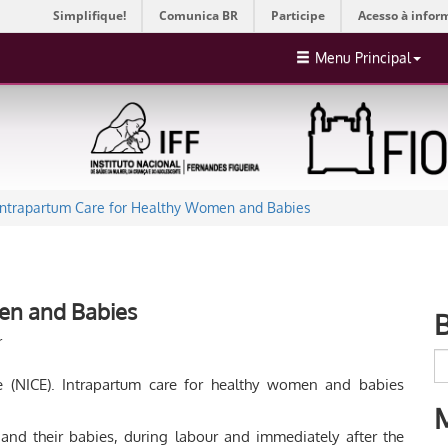
Simplifique!
Comunica BR
Participe
Acesso à infor
Menu Principal
Intrapartum Care for Healthy Women and Babies
en and Babies
r
ce (NICE). Intrapartum care for healthy women and babies
and their babies, during labour and immediately after the