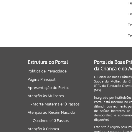
Te
Te
Te
Te
Estrutura do Portal
Portal de Boas Pr
da Criança e do 
Política de Privacidade
O Portal de Boas Práticas
Página Principal
Saúde da Mulher, da Cri
(IFF), da Fundação Oswald
Apresentação do Portal
(MS).
Atenção às Mulheres
Integrado por instituiçõe
Portal está inserido no c
- Morte Materna e 10 Passos
difundir conhecimento par
de saúde inerentes as 
Atenção ao Recém Nascido
demográfico e epidemiol
disponível.
- Qualineo e 10 Passos
Este site é regido pela
Po
Atenção à Criança
que busca garantir à soci