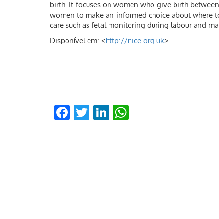
birth. It focuses on women who give birth between
women to make an informed choice about where to ha
care such as fetal monitoring during labour and ma
Disponível em: <
http://nice.org.uk
>
Facebook
Twitter
LinkedIn
WhatsApp