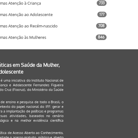
mas Atenção à Criança
733
mas Atenção ao Adolescente
177
mas Atenção ao Recém-nascido
708
mas Atenção às Mulheres
846
áticas em Saúde da Mulher,
Adolescente
 é uma iniciativa do Instituto Nacional de
ança e Adolescente Fernandes Figueira
o Cruz (Fiocruz), do Ministério da Saúde
s de ensino e pesquisa de todo o Brasil, o
ontexto do papel nacional do IFF: gerar e
a a implantação de políticas e programas
suas atividades, baseados no cenário
ógico e na melhor evidência científica
lítica de Acesso Aberto ao Conhecimento
,
edade o acesso gratuito, público e aberto