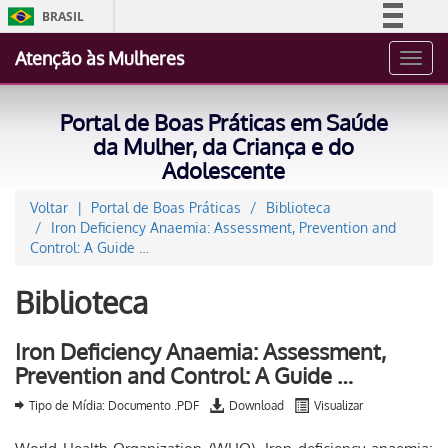
BRASIL
Simplifique!
Atenção às Mulheres
Toggl
Comunica BR
navig
Participe
Portal de Boas Práticas em Saúde
Acesso à informação
da Mulher, da Criança e do
Adolescente
Legislação
Canais
Voltar
Portal de Boas Práticas
Biblioteca
Iron Deficiency Anaemia: Assessment, Prevention and
Control: A Guide …
Biblioteca
Iron Deficiency Anaemia: Assessment,
Prevention and Control: A Guide …
Tipo de Mídia: Documento .PDF
Download
Visualizar