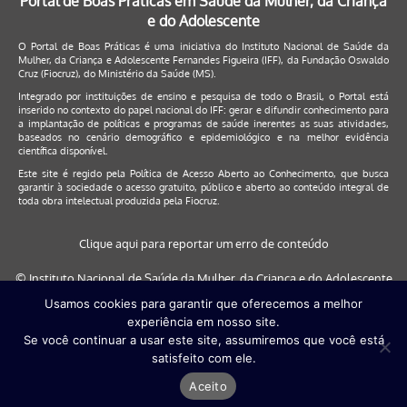
Portal de Boas Práticas em Saúde da Mulher, da Criança
e do Adolescente
O Portal de Boas Práticas é uma iniciativa do Instituto Nacional de Saúde da
Mulher, da Criança e Adolescente Fernandes Figueira (IFF), da Fundação Oswaldo
Cruz (Fiocruz), do Ministério da Saúde (MS).
Integrado por instituições de ensino e pesquisa de todo o Brasil, o Portal está
inserido no contexto do papel nacional do IFF: gerar e difundir conhecimento para
a implantação de políticas e programas de saúde inerentes as suas atividades,
baseados no cenário demográfico e epidemiológico e na melhor evidência
científica disponível.
Este site é regido pela
Política de Acesso Aberto ao Conhecimento
, que busca
garantir à sociedade o acesso gratuito, público e aberto ao conteúdo integral de
toda obra intelectual produzida pela Fiocruz.
Clique aqui para reportar um erro de conteúdo
© Instituto Nacional de Saúde da Mulher, da Criança e do Adolescente
Fernandes Figueira (IFF/Fiocruz), 2017
Usamos cookies para garantir que oferecemos a melhor
experiência em nosso site.
Este site será melhor visualizado nos navegadores: Google Chrome (a
Se você continuar a usar este site, assumiremos que você está
partir da versão 30) | Internet Explorer (a partir da versão 9) | FireFox (
satisfeito com ele.
a partir da versão 29)
Aceito
Desenvolvido por
Quattri Design