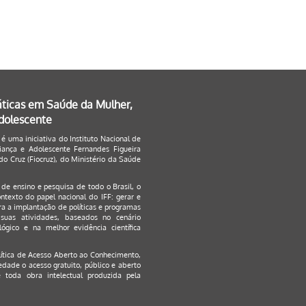
áticas em Saúde da Mulher,
Adolescente
 é uma iniciativa do Instituto Nacional de
ança e Adolescente Fernandes Figueira
o Cruz (Fiocruz), do Ministério da Saúde
s de ensino e pesquisa de todo o Brasil, o
ontexto do papel nacional do IFF: gerar e
a a implantação de políticas e programas
suas atividades, baseados no cenário
ógico e na melhor evidência científica
lítica de Acesso Aberto ao Conhecimento
,
edade o acesso gratuito, público e aberto
 toda obra intelectual produzida pela