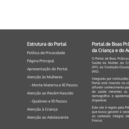
Estrutura do Portal
Portal de Boas Pr
da Criança e do 
Política de Privacidade
O Portal de Boas Práticas
Página Principal
Saúde da Mulher, da Cri
(IFF), da Fundação Oswald
Apresentação do Portal
(MS).
Atenção às Mulheres
Integrado por instituiçõe
Portal está inserido no c
- Morte Materna e 10 Passos
difundir conhecimento par
de saúde inerentes as 
Atenção ao Recém Nascido
demográfico e epidemiol
disponível.
- Qualineo e 10 Passos
Este site é regido pela
Po
Atenção à Criança
que busca garantir à soci
ao conteúdo integral de
Atenção ao Adolescente
Fiocruz.