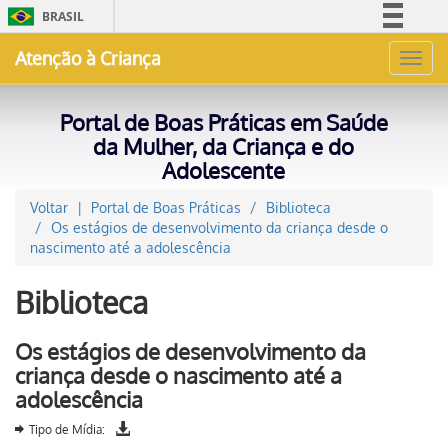
BRASIL
Simplifique!
Atenção à Criança
Toggl
Comunica BR
navig
Participe
Portal de Boas Práticas em Saúde
Acesso à informação
da Mulher, da Criança e do
Adolescente
Legislação
Canais
Voltar
Portal de Boas Práticas
Biblioteca
Os estágios de desenvolvimento da criança desde o
nascimento até a adolescência
Biblioteca
Os estágios de desenvolvimento da
criança desde o nascimento até a
adolescência
Tipo de Mídia: