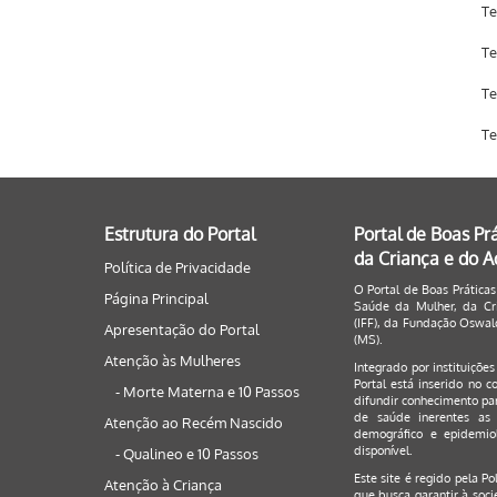
Te
Te
Te
Te
Estrutura do Portal
Portal de Boas Pr
da Criança e do 
Política de Privacidade
O Portal de Boas Práticas
Página Principal
Saúde da Mulher, da Cri
(IFF), da Fundação Oswald
Apresentação do Portal
(MS).
Atenção às Mulheres
Integrado por instituiçõe
Portal está inserido no c
- Morte Materna e 10 Passos
difundir conhecimento par
de saúde inerentes as 
Atenção ao Recém Nascido
demográfico e epidemiol
disponível.
- Qualineo e 10 Passos
Este site é regido pela
Po
Atenção à Criança
que busca garantir à soci