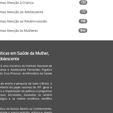
mas Atenção à Criança
733
mas Atenção ao Adolescente
177
mas Atenção ao Recém-nascido
708
mas Atenção às Mulheres
846
áticas em Saúde da Mulher,
Adolescente
 é uma iniciativa do Instituto Nacional de
ança e Adolescente Fernandes Figueira
o Cruz (Fiocruz), do Ministério da Saúde
s de ensino e pesquisa de todo o Brasil, o
ontexto do papel nacional do IFF: gerar e
a a implantação de políticas e programas
suas atividades, baseados no cenário
ógico e na melhor evidência científica
lítica de Acesso Aberto ao Conhecimento
,
edade o acesso gratuito, público e aberto