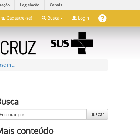
mação
Legislação
Canais
Cadastre-se!
Busca
Login
ase in …
Busca
Buscar
Mais conteúdo