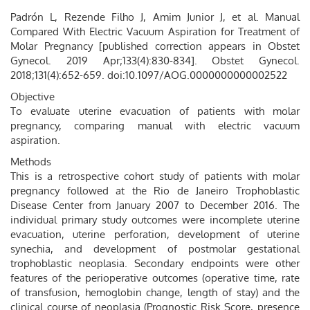
Padrón L, Rezende Filho J, Amim Junior J, et al. Manual
Compared With Electric Vacuum Aspiration for Treatment of
Molar Pregnancy [published correction appears in Obstet
Gynecol. 2019 Apr;133(4):830-834]. Obstet Gynecol.
2018;131(4):652-659. doi:10.1097/AOG.0000000000002522
Objective
To evaluate uterine evacuation of patients with molar
pregnancy, comparing manual with electric vacuum
aspiration.
Methods
This is a retrospective cohort study of patients with molar
pregnancy followed at the Rio de Janeiro Trophoblastic
Disease Center from January 2007 to December 2016. The
individual primary study outcomes were incomplete uterine
evacuation, uterine perforation, development of uterine
synechia, and development of postmolar gestational
trophoblastic neoplasia. Secondary endpoints were other
features of the perioperative outcomes (operative time, rate
of transfusion, hemoglobin change, length of stay) and the
clinical course of neoplasia (Prognostic Risk Score, presence