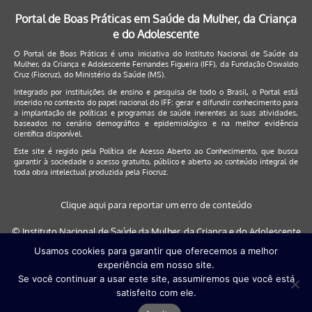
Portal de Boas Práticas em Saúde da Mulher, da Criança
e do Adolescente
O Portal de Boas Práticas é uma iniciativa do Instituto Nacional de Saúde da
Mulher, da Criança e Adolescente Fernandes Figueira (IFF), da Fundação Oswaldo
Cruz (Fiocruz), do Ministério da Saúde (MS).
Integrado por instituições de ensino e pesquisa de todo o Brasil, o Portal está
inserido no contexto do papel nacional do IFF: gerar e difundir conhecimento para
a implantação de políticas e programas de saúde inerentes as suas atividades,
baseados no cenário demográfico e epidemiológico e na melhor evidência
científica disponível.
Este site é regido pela
Política de Acesso Aberto ao Conhecimento
, que busca
garantir à sociedade o acesso gratuito, público e aberto ao conteúdo integral de
toda obra intelectual produzida pela Fiocruz.
Clique aqui para reportar um erro de conteúdo
© Instituto Nacional de Saúde da Mulher, da Criança e do Adolescente
Fernandes Figueira (IFF/Fiocruz), 2017
Usamos cookies para garantir que oferecemos a melhor
experiência em nosso site.
Este site será melhor visualizado nos navegadores: Google Chrome (a
Se você continuar a usar este site, assumiremos que você está
partir da versão 30) | Internet Explorer (a partir da versão 9) | FireFox (
satisfeito com ele.
a partir da versão 29)