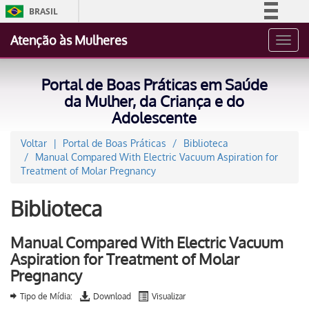
BRASIL
Simplifique!
Atenção às Mulheres
Toggl
Comunica BR
navig
Participe
Portal de Boas Práticas em Saúde
Acesso à informação
da Mulher, da Criança e do
Adolescente
Legislação
Canais
Voltar
Portal de Boas Práticas
Biblioteca
Manual Compared With Electric Vacuum Aspiration for
Treatment of Molar Pregnancy
Biblioteca
Manual Compared With Electric Vacuum
Aspiration for Treatment of Molar
Pregnancy
Tipo de Mídia:
Download
Visualizar