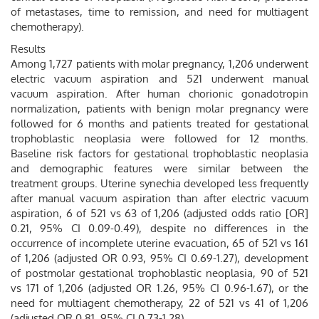
of metastases, time to remission, and need for multiagent
chemotherapy).
Results
Among 1,727 patients with molar pregnancy, 1,206 underwent
electric vacuum aspiration and 521 underwent manual
vacuum aspiration. After human chorionic gonadotropin
normalization, patients with benign molar pregnancy were
followed for 6 months and patients treated for gestational
trophoblastic neoplasia were followed for 12 months.
Baseline risk factors for gestational trophoblastic neoplasia
and demographic features were similar between the
treatment groups. Uterine synechia developed less frequently
after manual vacuum aspiration than after electric vacuum
aspiration, 6 of 521 vs 63 of 1,206 (adjusted odds ratio [OR]
0.21, 95% CI 0.09-0.49), despite no differences in the
occurrence of incomplete uterine evacuation, 65 of 521 vs 161
of 1,206 (adjusted OR 0.93, 95% CI 0.69-1.27), development
of postmolar gestational trophoblastic neoplasia, 90 of 521
vs 171 of 1,206 (adjusted OR 1.26, 95% CI 0.96-1.67), or the
need for multiagent chemotherapy, 22 of 521 vs 41 of 1,206
(adjusted OR 0.81, 95% CI 0.73-1.28).