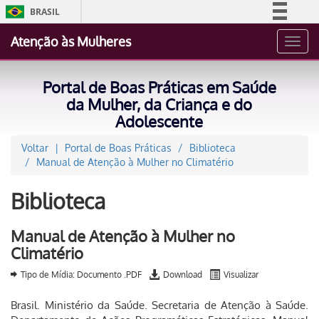
BRASIL
Simplifique!
Atenção às Mulheres
Toggl
Comunica BR
navig
Participe
Portal de Boas Práticas em Saúde
Acesso à informação
da Mulher, da Criança e do
Adolescente
Legislação
Canais
Voltar
Portal de Boas Práticas
Biblioteca
Manual de Atenção à Mulher no Climatério
Biblioteca
Manual de Atenção à Mulher no
Climatério
Tipo de Mídia: Documento .PDF
Download
Visualizar
Brasil. Ministério da Saúde. Secretaria de Atenção à Saúde.