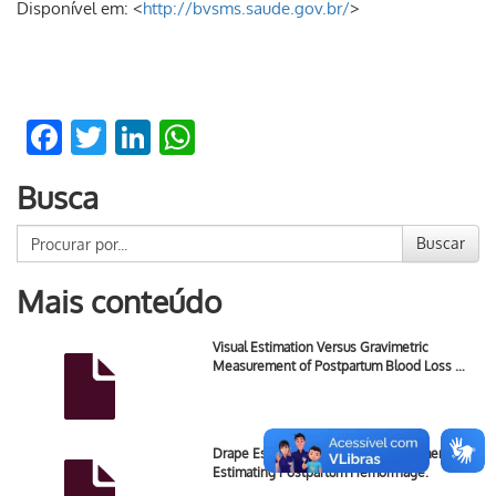
Disponível em: <
http://bvsms.saude.gov.br/
>
Facebook
Twitter
LinkedIn
WhatsApp
Busca
Buscar
Mais conteúdo
Visual Estimation Versus Gravimetric
Measurement of Postpartum Blood Loss …
Drape Estimation vs. Visual Assessment for
Estimating Postpartum Hemorrhage.