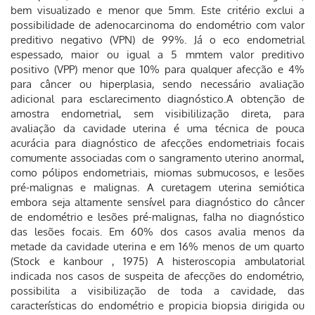
bem visualizado e menor que 5mm. Este critério exclui a
possibilidade de adenocarcinoma do endométrio com valor
preditivo negativo (VPN) de 99%. Já o eco endometrial
espessado, maior ou igual a 5 mmtem valor preditivo
positivo (VPP) menor que 10% para qualquer afecção e 4%
para câncer ou hiperplasia, sendo necessário avaliação
adicional para esclarecimento diagnóstico.A obtenção de
amostra endometrial, sem visibililização direta, para
avaliação da cavidade uterina é uma técnica de pouca
acurácia para diagnóstico de afecções endometriais focais
comumente associadas com o sangramento uterino anormal,
como pólipos endometriais, miomas submucosos, e lesões
pré-malignas e malignas. A curetagem uterina semiótica
embora seja altamente sensível para diagnóstico do câncer
de endométrio e lesões pré-malignas, falha no diagnóstico
das lesões focais. Em 60% dos casos avalia menos da
metade da cavidade uterina e em 16% menos de um quarto
(Stock e kanbour , 1975) A histeroscopia ambulatorial
indicada nos casos de suspeita de afecções do endométrio,
possibilita a visibilização de toda a cavidade, das
características do endométrio e propicia biopsia dirigida ou