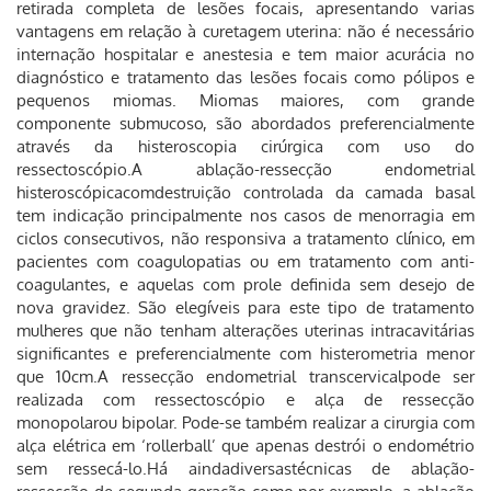
retirada completa de lesões focais, apresentando varias
vantagens em relação à curetagem uterina: não é necessário
internação hospitalar e anestesia e tem maior acurácia no
diagnóstico e tratamento das lesões focais como pólipos e
pequenos miomas. Miomas maiores, com grande
componente submucoso, são abordados preferencialmente
através da histeroscopia cirúrgica com uso do
ressectoscópio.A ablação-ressecção endometrial
histeroscópicacomdestruição controlada da camada basal
tem indicação principalmente nos casos de menorragia em
ciclos consecutivos, não responsiva a tratamento clínico, em
pacientes com coagulopatias ou em tratamento com anti-
coagulantes, e aquelas com prole definida sem desejo de
nova gravidez. São elegíveis para este tipo de tratamento
mulheres que não tenham alterações uterinas intracavitárias
significantes e preferencialmente com histerometria menor
que 10cm.A ressecção endometrial transcervicalpode ser
realizada com ressectoscópio e alça de ressecção
monopolarou bipolar. Pode-se também realizar a cirurgia com
alça elétrica em ‘rollerball’ que apenas destrói o endométrio
sem ressecá-lo.Há aindadiversastécnicas de ablação-