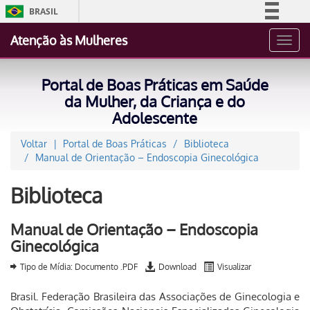
BRASIL
Simplifique!
Atenção às Mulheres
Toggl
Comunica BR
navig
Participe
Portal de Boas Práticas em Saúde
Acesso à informação
da Mulher, da Criança e do
Adolescente
Legislação
Canais
Voltar
Portal de Boas Práticas
Biblioteca
Manual de Orientação – Endoscopia Ginecológica
Biblioteca
Manual de Orientação – Endoscopia
Ginecológica
Tipo de Mídia: Documento .PDF
Download
Visualizar
Brasil. Federação Brasileira das Associações de Ginecologia e