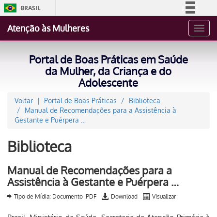
BRASIL
Simplifique!
Atenção às Mulheres
Toggl
Comunica BR
navig
Participe
Portal de Boas Práticas em Saúde
Acesso à informação
da Mulher, da Criança e do
Adolescente
Legislação
Canais
Voltar
Portal de Boas Práticas
Biblioteca
Manual de Recomendações para a Assistência à
Gestante e Puérpera …
Biblioteca
Manual de Recomendações para a
Assistência à Gestante e Puérpera …
Tipo de Mídia: Documento .PDF
Download
Visualizar