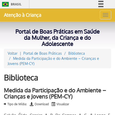
BRASIL
Simplifique!
Atenção à Criança
Toggl
Comunica BR
navig
Participe
Portal de Boas Práticas em Saúde
Acesso à informação
da Mulher, da Criança e do
Adolescente
Legislação
Canais
Voltar
Portal de Boas Práticas
Biblioteca
Medida da Participação e do Ambiente – Crianças e
Jovens (PEM-CY)
Biblioteca
Medida da Participação e do Ambiente –
Crianças e Jovens (PEM-CY)
Tipo de Mídia:
Download
Visualizar