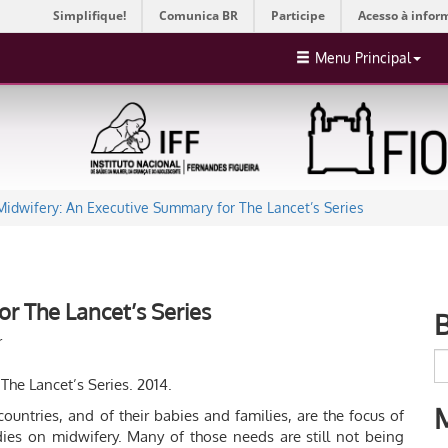
Simplifique!
Comunica BR
Participe
Acesso à infor
Menu Principal
Midwifery: An Executive Summary for The Lancet’s Series
r The Lancet’s Series
r
he Lancet’s Series. 2014.
ountries, and of their babies and families, are the focus of
udies on midwifery. Many of those needs are still not being