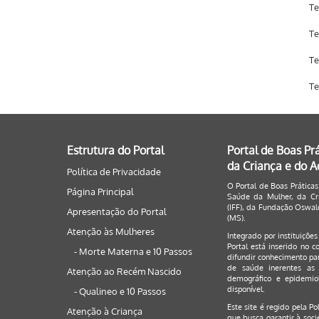
Te
Te
Te
Te
Estrutura do Portal
Portal de Boas Pr
da Criança e do 
Política de Privacidade
O Portal de Boas Práticas
Página Principal
Saúde da Mulher, da Cri
(IFF), da Fundação Oswald
Apresentação do Portal
(MS).
Atenção às Mulheres
Integrado por instituiçõe
Portal está inserido no c
- Morte Materna e 10 Passos
difundir conhecimento par
de saúde inerentes as 
Atenção ao Recém Nascido
demográfico e epidemiol
disponível.
- Qualineo e 10 Passos
Este site é regido pela
Po
Atenção à Criança
que busca garantir à soci