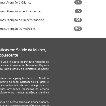
mas Atenção à Criança
733
mas Atenção ao Adolescente
177
mas Atenção ao Recém-nascido
708
mas Atenção às Mulheres
846
áticas em Saúde da Mulher,
Adolescente
 é uma iniciativa do Instituto Nacional de
ança e Adolescente Fernandes Figueira
o Cruz (Fiocruz), do Ministério da Saúde
s de ensino e pesquisa de todo o Brasil, o
ontexto do papel nacional do IFF: gerar e
a a implantação de políticas e programas
suas atividades, baseados no cenário
ógico e na melhor evidência científica
lítica de Acesso Aberto ao Conhecimento
,
edade o acesso gratuito, público e aberto